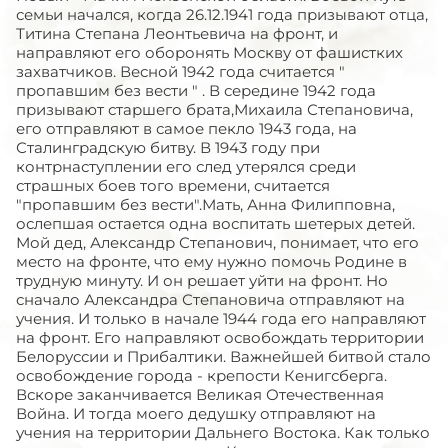
семьи начался, когда 26.12.1941 года призывают отца,
Титина Степана Леонтьевича на фронт, и
направляют его оборонять Москву от фашистких
захватчиков. Весной 1942 года считается "
пропавшим без вести " . В середине 1942 года
призывают старшего брата,Михаила Степановича,
его отправляют в самое пекло 1943 года, на
Сталинградскую битву. В 1943 году при
контрнаступлении его след утерялся среди
страшных боев того времени, считается
"пропавшим без вести".Мать, Анна Филипповна,
ослепшая остается одна воспитать шетерых детей.
Мой дед, Александр Степанович, понимает, что его
место на фронте, что ему нужно помочь Родине в
трудную минуту. И он решает уйти на фронт. Но
сначало Александра Степановича отправляют на
учения. И только в начале 1944 года его направляют
на фронт. Его направляют освобождать территории
Белоруссии и Прибалтики. Важнейшей битвой стало
освобождение города - крепости Кенигсберга.
Вскоре заканчивается Великая Отечественная
Война. И тогда моего дедушку отправляют на
учения на территории Дальнего Востока. Как только