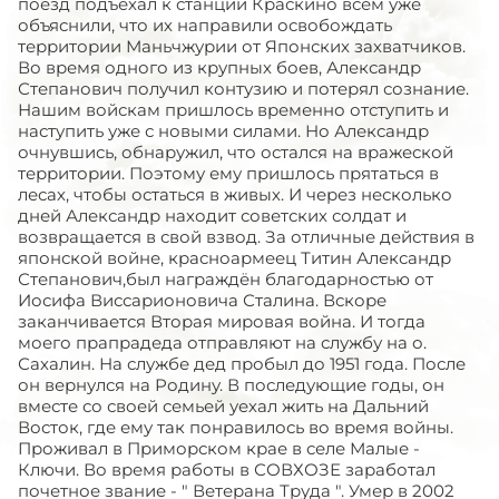
поезд подъехал к станции Краскино всем уже
объяснили, что их направили освобождать
территории Маньчжурии от Японских захватчиков.
Во время одного из крупных боев, Александр
Степанович получил контузию и потерял сознание.
Нашим войскам пришлось временно отступить и
наступить уже с новыми силами. Но Александр
очнувшись, обнаружил, что остался на вражеской
территории. Поэтому ему пришлось прятаться в
лесах, чтобы остаться в живых. И через несколько
дней Александр находит советских солдат и
возвращается в свой взвод. За отличные действия в
японской войне, красноармеец Титин Александр
Степанович,был награждён благодарностью от
Иосифа Виссарионовича Сталина. Вскоре
заканчивается Вторая мировая война. И тогда
моего прапрадеда отправляют на службу на о.
Сахалин. На службе дед пробыл до 1951 года. После
он вернулся на Родину. В последующие годы, он
вместе со своей семьей уехал жить на Дальний
Восток, где ему так понравилось во время войны.
Проживал в Приморском крае в селе Малые -
Ключи. Во время работы в СОВХОЗЕ заработал
почетное звание - " Ветерана Труда ". Умер в 2002