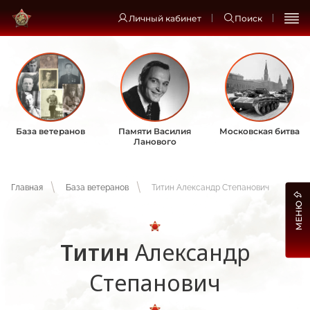
Личный кабинет
Поиск
База ветеранов
Памяти Василия
Московская битва
Ланового
Главная
База ветеранов
Титин Александр Степанович
МЕНЮ
Титин
Александр
Степанович