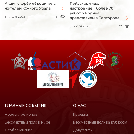
Акция скорби объединила
Пейзажи, лица,
жителей Южного Урала
настроение – более 70
работ о Родине
31 июля 2026
145
представили в Белгороде
31 июля 2026
132
ГЛАВНЫЕ СОБЫТИЯ
О НАС
Новости регионов
Проекты
Бессмертный полк в мире
Бессмертный полк за рубежом
Особое мнение
Документы