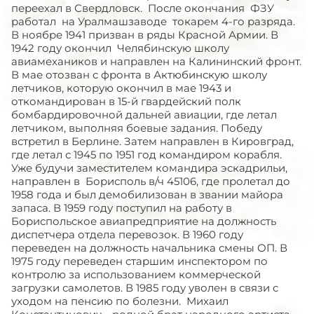
переехал в Свердловск. После окончания ФЗУ
работал на Уралмашзаводе токарем 4-го разряда.
В ноябре 1941 призван в ряды Красной Армии. В
1942 году окончил Челябинскую школу
авиамехаников и направлен на Калининский фронт.
В мае отозван с фронта в Актюбинскую школу
летчиков, которую окончил в мае 1943 и
откомандирован в 15-й гвардейский полк
бомбардировочной дальней авиации, где летал
летчиком, выполняя боевые задания. Победу
встретил в Берлине. Затем направлен в Кировград,
где летал с 1945 по 1951 год командиром корабля.
Уже будучи заместителем командира эскадрильи,
направлен в Борисполь в/ч 45106, где пролетал до
1958 года и был демобилизован в звании майора
запаса. В 1959 году поступил на работу в
Бориспольское авиапредприятие на должность
диспетчера отдела перевозок. В 1960 году
переведен на должность начальника смены ОП. В
1975 году переведен старшим инспектором по
контролю за использованием коммерческой
загрузки самолетов. В 1985 году уволен в связи с
уходом на пенсию по болезни. Михаил