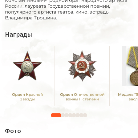
Константинович- родной брат народного артиста
России, лауреата Государственной премии,
популярного артиста театра, кино, эстрады
Владимира Трошина.
Награды
Орден Красной
Орден Отечественной
Медаль "
Звезды
войны II степени
засл
Фото