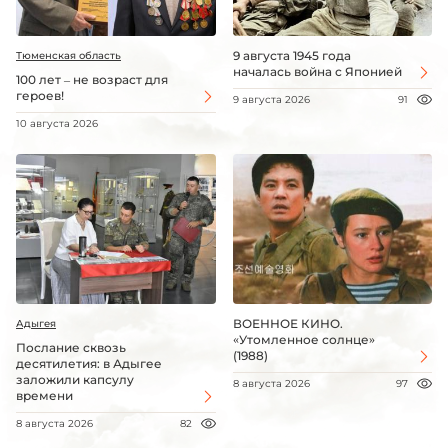
9 августа 1945 года
Тюменская область
началась война с Японией
100 лет – не возраст для
героев!
9 августа 2026
91
10 августа 2026
ВОЕННОЕ КИНО.
Адыгея
«Утомленное солнце»
Послание сквозь
(1988)
десятилетия: в Адыгее
заложили капсулу
8 августа 2026
97
времени
8 августа 2026
82