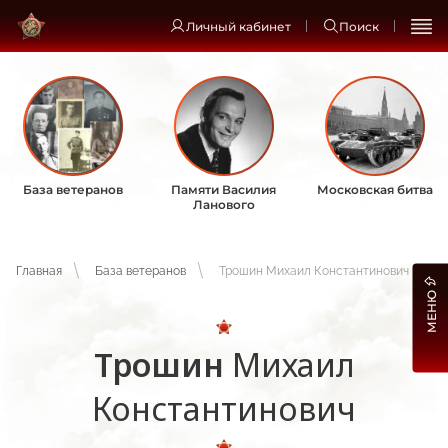
Личный кабинет
Поиск
База ветеранов
Памяти Василия
Московская битва
Ланового
Главная
База ветеранов
Трошин Михаил Константинович
МЕНЮ
Трошин
Михаил
Константинович