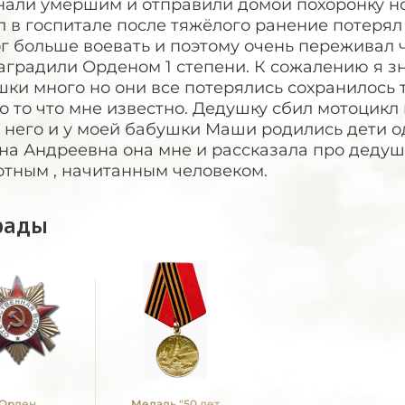
али умершим и отправили домой похоронку но 
 в госпитале после тяжёлого ранение потерял 
г больше воевать и поэтому очень переживал чт
аградили Орденом 1 степени. К сожалению я зн
ки много но они все потерялись сохранилось то
о то что мне известно. Дедушку сбил мотоцикл 
 него и у моей бабушки Маши родились дети о
на Андреевна она мне и рассказала про дедушк
отным , начитанным человеком.
рады
Орден
Медаль "50 лет