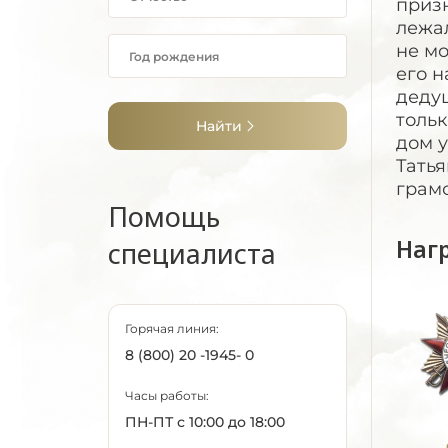
призн
лежал
не мо
его н
дедуш
тольк
Найти
дом у
Татья
грам
Помощь
Наг
специалиста
Горячая линия:
8 (800) 20 -1945- 0
Часы работы:
ПН-ПТ с 10:00 до 18:00