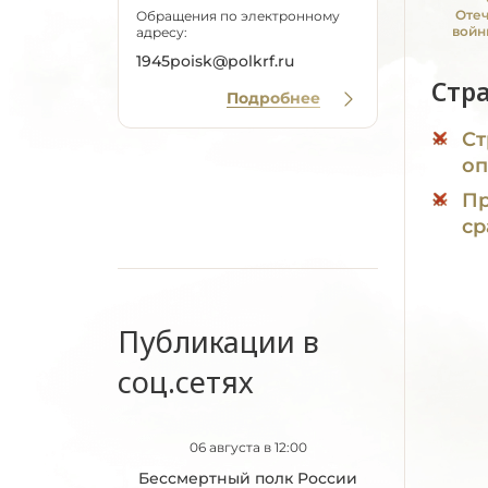
Оте
Обращения по электронному
войн
адресу:
1945poisk@polkrf.ru
Стр
Подробнее
Ст
оп
Пр
ср
Публикации в
соц.сетях
06 августа в 12:00
Бессмертный полк России