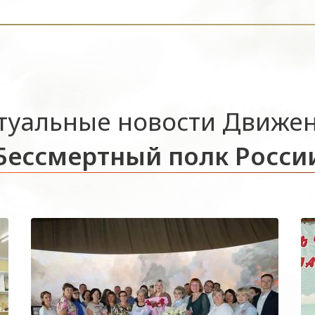
туальные новости Движе
Бессмертный полк Росси