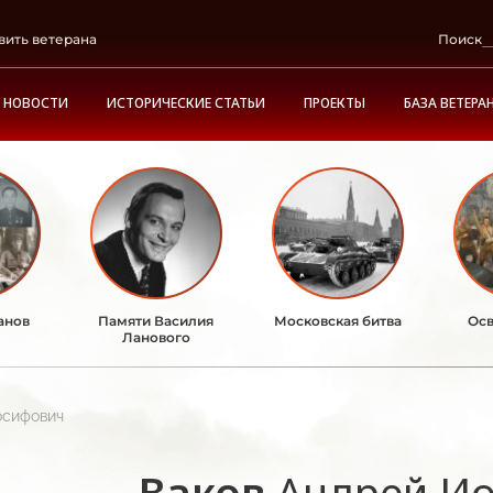
вить ветерана
Поиск
НОВОСТИ
ИСТОРИЧЕСКИЕ СТАТЬИ
ПРОЕКТЫ
БАЗА ВЕТЕРА
анов
Памяти Василия
Московская битва
Осв
Ланового
осифович
Ваков
Андрей И