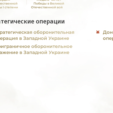
чественной
Победы в Великой
ы I степени
Отечественной войне
1941—1945 гг."
атегические операции
ратегическая оборонительная
Дон
ерация в Западной Украине
опе
играничное оборонительное
ажение в Западной Украине