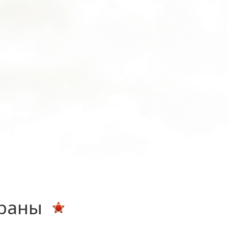
ераны