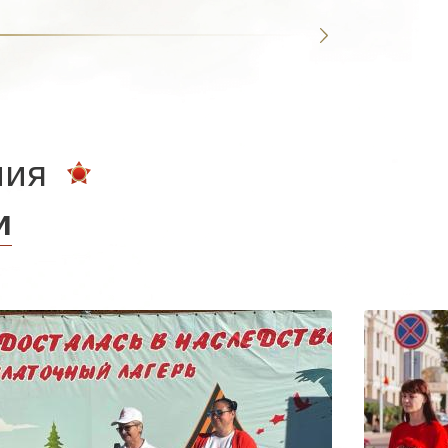
ния
и