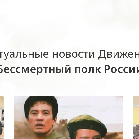
туальные новости Движе
Бессмертный полк Росси