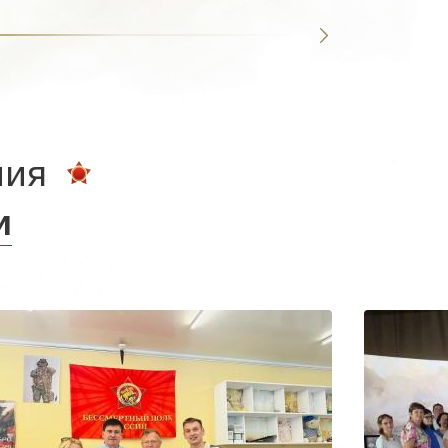
ния
и