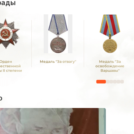
рады
Орден
Медаль "За отвагу"
Медаль "За
чественной
освобождение
 II степени
Варшавы"
о