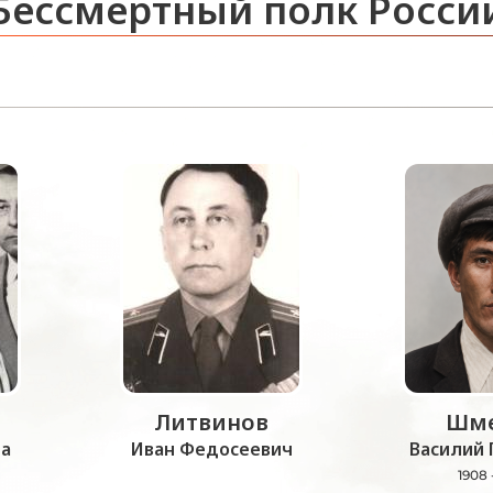
Бессмертный полк Росси
Литвинов
Шме
а
Иван Федосеевич
Василий 
1908 