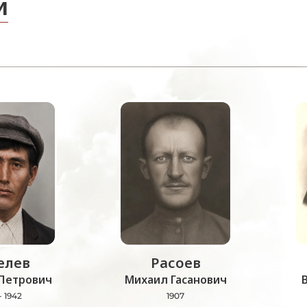
и
лев
Расоев
Петрович
Михаил Гасанович
- 1942
1907