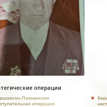
атегические операции
ршавско-Познанская
Бер
ступательная операция
нас