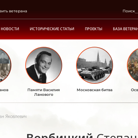
вить ветерана
Поиск
НОВОСТИ
ИСТОРИЧЕСКИЕ СТАТЬИ
ПРОЕКТЫ
БАЗА ВЕТЕРА
анов
Памяти Василия
Московская битва
Осв
Ланового
ан Яковлевич
Вербицкий
Степан