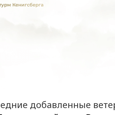
урм Кенигсберга
едние добавленные вет