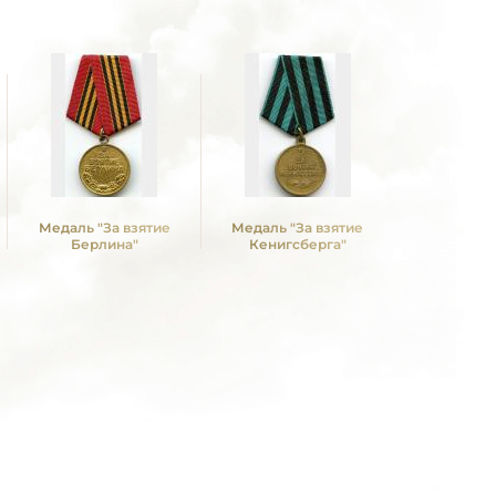
Медаль "За взятие
Медаль "За взятие
Медаль "З
Берлина"
Кенигсберга"
над Герм
Вели
Отечествен
1941 -19