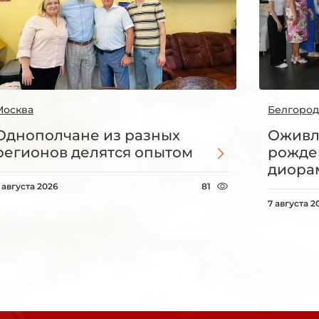
Москва
Белгород
Однополчане из разных
Оживл
регионов делятся опытом
рожде
диорам
 августа 2026
81
7 августа 2