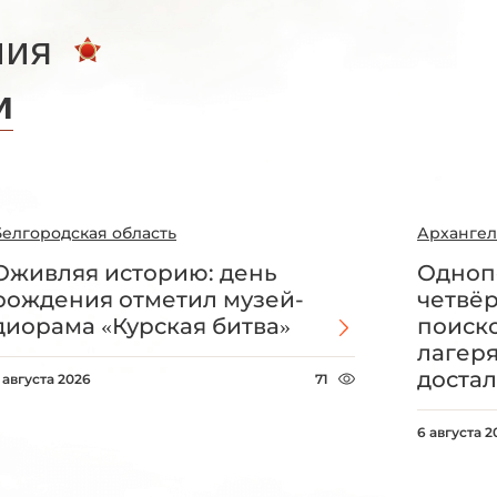
ния
и
Белгородская область
Архангел
Оживляя историю: день
Одноп
рождения отметил музей-
четвё
диорама «Курская битва»
поиск
лагеря
достал
 августа 2026
71
6 августа 2