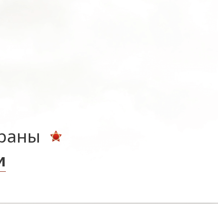
ераны
и