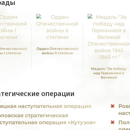
рады
Отечественной
Орден Отечественной
ы I степени
войны II степени
Медаль "За победу
над Германией в
Великой
Отечественной войне
1941 -1945 гг."
атегические операции
ецкая наступательная операция
Ров
нас
ловская стратегическая
ступательная операция «Кутузов»
Пол
опе