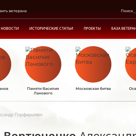
вить ветерана
Поиск
НОВОСТИ
ИСТОРИЧЕСКИЕ СТАТЬИ
ПРОЕКТЫ
БАЗА ВЕТЕРА
анов
Памяти Василия
Московская битва
Осв
Ланового
ксандр Порфирьевич
Вертюченко
Александ