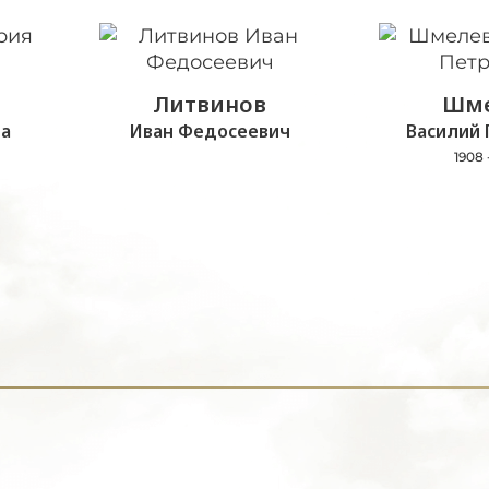
Литвинов
Шме
а
Иван Федосеевич
Василий 
1908 