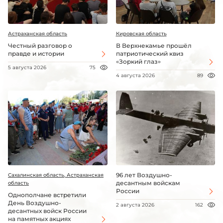
Астраханская область
Кировская область
Честный разговор о
В Верхнекамье прошёл
правде и истории
патриотический квиз
«Зоркий глаз»
5 августа 2026
75
4 августа 2026
89
96 лет Воздушно-
Сахалинская область, Астраханская
десантным войскам
область
России
Однополчане встретили
День Воздушно-
2 августа 2026
162
десантных войск России
на памятных акциях