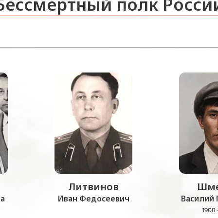
Бессмертный полк Росси
Литвинов
Шме
а
Иван Федосеевич
Василий 
1908 