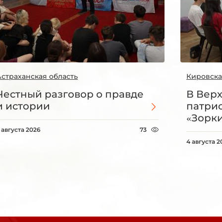
Астраханская область
Кировска
Честный разговор о правде
В Вер
и истории
патри
«Зорки
 августа 2026
73
4 августа 2