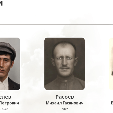
и
лев
Расоев
Петрович
Михаил Гасанович
- 1942
1907