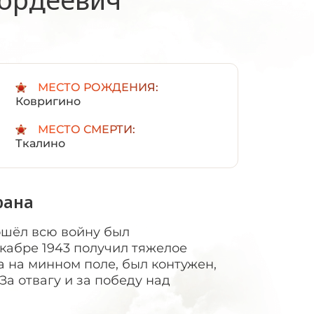
:
МЕСТО РОЖДЕНИЯ:
Ковригино
МЕСТО СМЕРТИ:
Ткалино
рана
ошёл всю войну был
кабре 1943 получил тяжелое
а на минном поле, был контужен,
а отвагу и за победу над