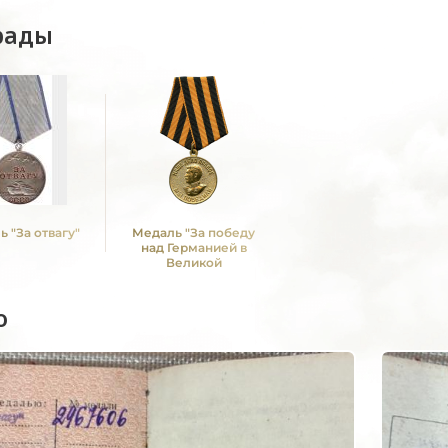
рады
 "За отвагу"
Медаль "За победу
над Германией в
Великой
Отечественной войне
1941 -1945 гг."
о