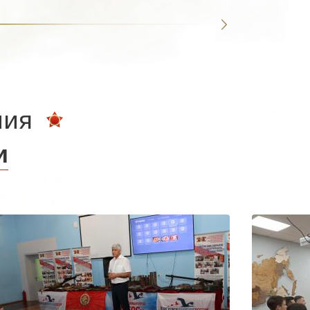
ния
и