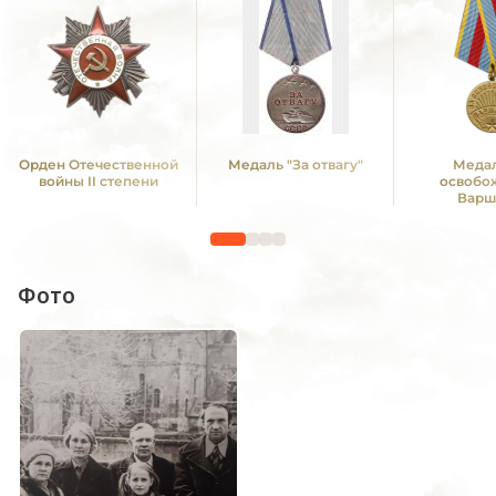
Орден Отечественной
Медаль "За отвагу"
Медал
войны II степени
освобо
Варш
Фото