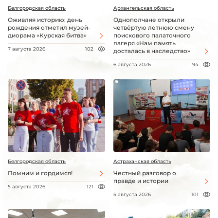
Белгородская область
Архангельская область
Оживляя историю: день
Однополчане открыли
рождения отметил музей-
четвёртую летнюю смену
диорама «Курская битва»
поискового палаточного
лагеря «Нам память
7 августа 2026
102
досталась в наследство»
6 августа 2026
94
Белгородская область
Астраханская область
Помним и гордимся!
Честный разговор о
правде и истории
5 августа 2026
121
5 августа 2026
101