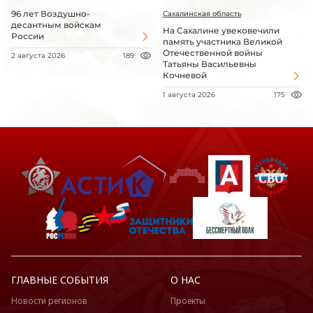
96 лет Воздушно-
Сахалинская область
десантным войскам
На Сахалине увековечили
России
память участника Великой
Отечественной войны
2 августа 2026
189
Татьяны Васильевны
Кочневой
1 августа 2026
175
ГЛАВНЫЕ СОБЫТИЯ
О НАС
Новости регионов
Проекты