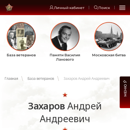
Личный кабинет
Поиск
База ветеранов
Памяти Василия
Московская битва
Ланового
Главная
База ветеранов
Захаров Андрей Андреевич
МЕНЮ
Захаров
Андрей
Андреевич