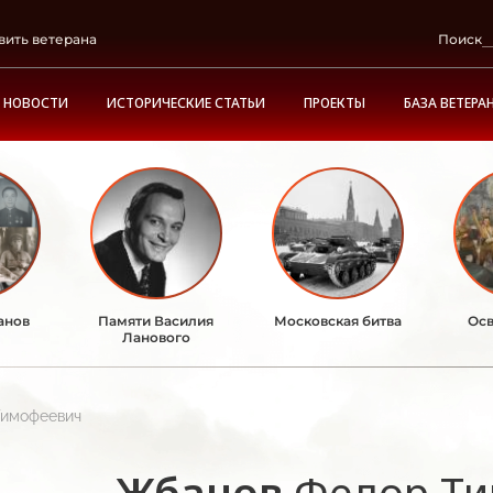
вить ветерана
Поиск
НОВОСТИ
ИСТОРИЧЕСКИЕ СТАТЬИ
ПРОЕКТЫ
БАЗА ВЕТЕРА
анов
Памяти Василия
Московская битва
Осв
Ланового
Тимофеевич
Жбанов
Федор Т