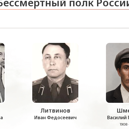
Бессмертный полк Росси
Литвинов
Шме
а
Иван Федосеевич
Василий 
1908 