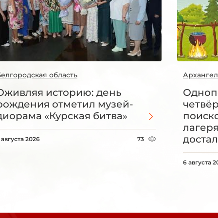
Белгородская область
Архангел
Оживляя историю: день
Одноп
рождения отметил музей-
четвё
диорама «Курская битва»
поиск
лагеря
достал
 августа 2026
73
6 августа 2