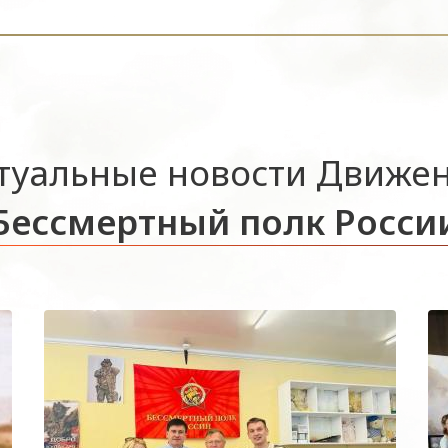
туальные новости Движе
Бессмертный полк Росси