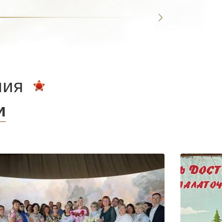
ния
и