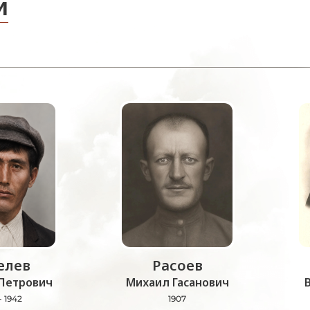
и
лев
Расоев
Петрович
Михаил Гасанович
- 1942
1907