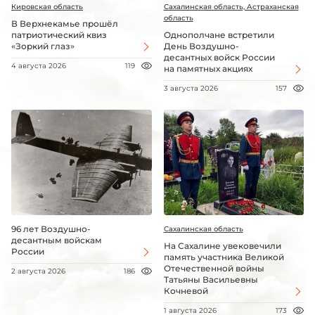
Кировская область
Сахалинская область, Астраханская
область
В Верхнекамье прошёл
патриотический квиз
Однополчане встретили
«Зоркий глаз»
День Воздушно-
десантных войск России
4 августа 2026
119
на памятных акциях
3 августа 2026
157
96 лет Воздушно-
Сахалинская область
десантным войскам
На Сахалине увековечили
России
память участника Великой
Отечественной войны
2 августа 2026
186
Татьяны Васильевны
Кочневой
1 августа 2026
173