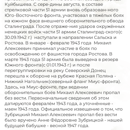
Куйбышева. С сере-дины августа, в составе
стрелковой части 51 армии вновь образован-ного
Юго-Восточного фронта, участвовал в тяжёлых боях
на южном фасе внешнего оборонительного обвода
Сталинграда. После отраже-ния ударов окружённых
немецких войск части 51 армии Сталинград-ского(с
30.09.1942 г.) наступали в направлении Сальска и
Ростова. В январе - феврале 1943 года Михаил
Алексеевич принимал участие в боях по
освобождению от фашистов города Ростова. В
марте 1943 года 51 армия была выведена в резерв
Южного фронта(с 01.01.1943 г.) и после
перегруппировки на реку Северский Донец
перешла к обороне на рубеже Красная Поляна -
Нижний Нагольчик(северный фланг Миус-фронта).
Здесь, на Миус-фронте, при ведении
оборонительных боёв Михаил Алексеевич пропал
без вести. Первоначальные сведения об этом
датируются февралём 1943 года, а уточнённые -
маем 1943 года. Официальное извещение о том, что
Зубрицкий Михаил Алексеевич пропал без вести
было вручено Анне Фёдоровне Зубрицкой - нашей
будущей бабушке - весной 1947 года.