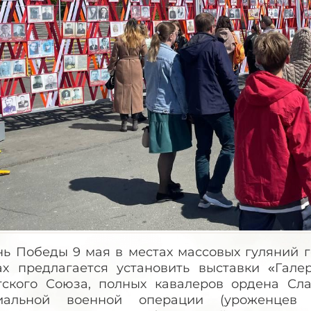
нь Победы 9 мая в местах массовых гуляний г
ах предлагается установить выставки «Гале
тского Союза, полных кавалеров ордена Сла
иальной военной операции (уроженцев д