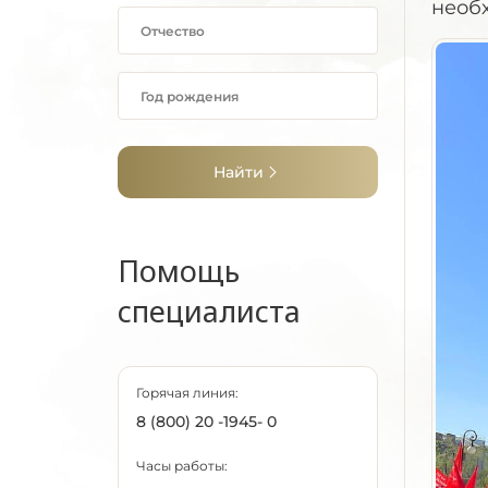
ВЕЛИКОЙ
необ
ОТЕЧЕСТВЕННОЙ
ВОЙНЫ В ГОРОДАХ
СМЕНА АВАТАРОК В
СОЦСЕТЯХ
ЧАТ-БОТ ДЛЯ
ОФОРМЛЕНИЯ
Найти
ФОТО
Конструктор
фоторамок
Помощь в поиске
Помощь
специалиста
Горячая линия:
8 (800) 20 -1945- 0
Часы работы: