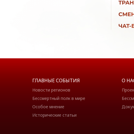
ТРАН
СМЕН
ЧАТ-
ГЛАВНЫЕ СОБЫТИЯ
О НА
Новости регионов
Прое
Бессмертный полк в мире
Бессм
Особое мнение
Доку
Исторические статьи