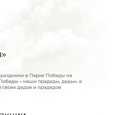
ы»
е праздники в Парке Победы на
Победы – наши прадеды, деды», в
и своих дедов и прадедов
акции -