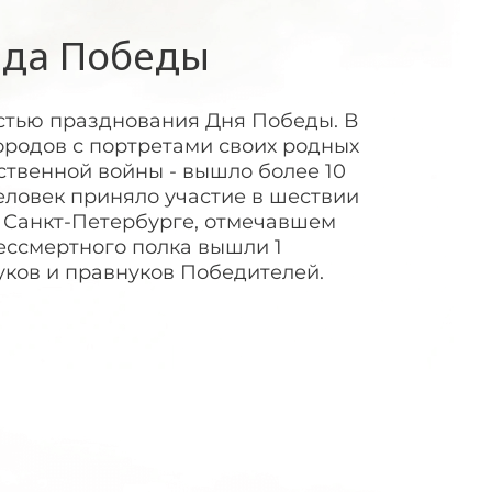
ада Победы
стью празднования Дня Победы. В
городов с портретами своих родных
ственной войны - вышло более 10
еловек приняло участие в шествии
В Санкт-Петербурге, отмечавшем
ессмертного полка вышли 1
нуков и правнуков Победителей.