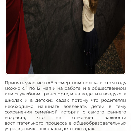
Принять участие в «Бессмертном полку» в этом году
можно с 1 по 12 мая и на работе, и в общественном
или служебном транспорте, и на воде, и в воздухе, в
р
школах и в детских садах потому что
одителям
необходимо начинать вовлекать детей в тему
сохранения семейной истории с самого раннего
возраста, что не отменяет важности
воспитательного процесса в общеобразовательных
учреждениях – школах и детских садах.