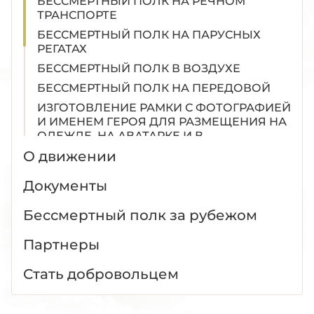
БЕССМЕРТНЫЙ ПОЛК НА РЕЧНОМ
ТРАНСПОРТЕ
БЕССМЕРТНЫЙ ПОЛК НА ПАРУСНЫХ
РЕГАТАХ
БЕССМЕРТНЫЙ ПОЛК В ВОЗДУХЕ
БЕССМЕРТНЫЙ ПОЛК НА ПЕРЕДОВОЙ
ИЗГОТОВЛЕНИЕ РАМКИ С ФОТОГРАФИЕЙ
И ИМЕНЕМ ГЕРОЯ ДЛЯ РАЗМЕЩЕНИЯ НА
ОДЕЖДЕ, НА АВАТАРКЕ И В
СОЦИАЛЬНЫХ СЕТЯХ
О движении
БЕССМЕРТНЫЙ ПОЛК: ТРАНСЛЯЦИИ
ПОРТРЕТОВ ВЕТЕРАНОВ
Документы
ТРАНСЛЯЦИИ ПОРТРЕТОВ ГЕРОЕВ
Бессмертный полк за рубежом
ВЕЛИКОЙ ОТЕЧЕСТВЕННОЙ ВОЙНЫ В
ГОРОДАХ
Партнеры
СМЕНА АВАТАРОК В СОЦСЕТЯХ
ЧАТ-БОТ ДЛЯ ОФОРМЛЕНИЯ ФОТО
Стать добровольцем
Конструктор фоторамок
Помощь в поиске