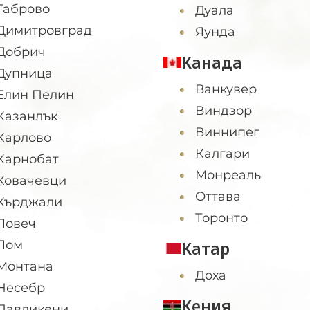
Габрово
Дуала
Димитровград
Яунда
Добрич
Канада
Дупница
Ванкувер
Елин Пелин
Виндзор
Казанлък
Виннипег
Карлово
Калгари
Карнобат
Монреаль
Ковачевци
Оттава
Кърджали
Торонто
Ловеч
Лом
Катар
Монтана
Доха
Несебр
Кения
Павликени