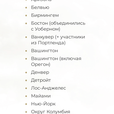
Белвью
Бирмингем
Бостон (объединились
с Уоберном)
Ванкувер (+ участники
из Портленда)
Вашингтон
Вашингтон (включая
Орегон)
Денвер
Детройт
Лос-Анджелес
Майами
Нью-Йорк
Округ Колумбия