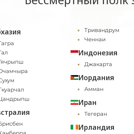
бхазия
Тривандрум
Ченнаи
Гагра
Индонезия
Гал
Гячрыпш
Джакарта
Очамчыра
Иордания
Сухум
Амман
Ткуарчал
Цандрыпш
Иран
встралия
Тегеран
Брисбен
Ирландия
Канберра