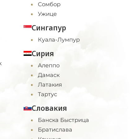
Сомбор
Ужице
Сингапур
Куала-Лумпур
Сирия
к
Алеппо
Дамаск
Латакия
Тартус
Словакия
Банска Быстрица
Братислава