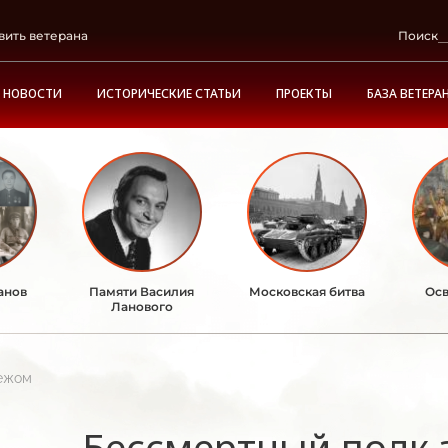
вить ветерана
Поиск
НОВОСТИ
ИСТОРИЧЕСКИЕ СТАТЬИ
ПРОЕКТЫ
БАЗА ВЕТЕРА
анов
Памяти Василия
Московская битва
Осв
Ланового
бежом
Бессмертный полк 