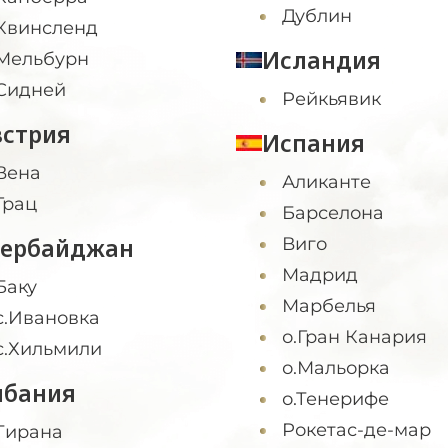
Дублин
Квинсленд
Исландия
Мельбурн
Сидней
Рейкьявик
встрия
Испания
Вена
Аликанте
Грац
Барселона
зербайджан
Виго
Мадрид
Баку
Марбелья
с.Ивановка
о.Гран Канария
с.Хильмили
о.Мальорка
лбания
о.Тенерифе
Рокетас-де-мар
Тирана