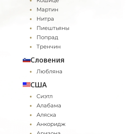
Кошице
Мартин
Нитра
Пиештьяны
Попрад
Тренчин
Словения
Любляна
США
Cиэтл
Алабама
Аляска
Анкоридж
Аризона