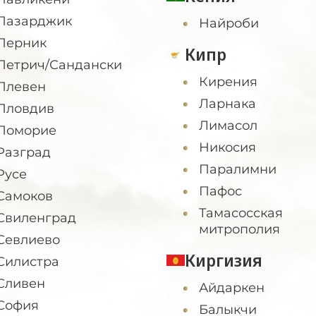
Пазарджик
Найроби
Перник
Кипр
Петрич/Сандански
Кирения
Плевен
Ларнака
Пловдив
Лимасол
Поморие
Никосия
Разград
Паралимни
Русе
Пафос
Самоков
Тамасосская
Свиленград
митрополия
Севлиево
Киргизия
Силистра
Сливен
Айдаркен
София
Балыкчи