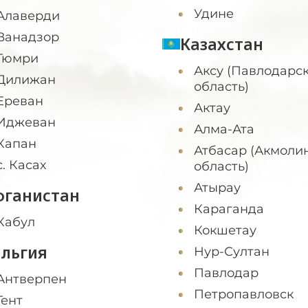
Удине
Алаверди
Ванадзор
Казахстан
Гюмри
Аксу (Павлодарс
Дилижан
область)
Ереван
Актау
Иджеван
Алма-Ата
Капан
Атбасар (Акмоли
с. Касах
область)
Атырау
фганистан
Караганда
Кабул
Кокшетау
ельгия
Нур-Султан
Павлодар
Антверпен
Петропавловск
Гент