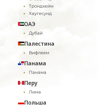
Трондхейм
Хаугесунд
ОАЭ
Дубай
Палестина
Вифлеем
Панама
Панама
Перу
Лима
Польша