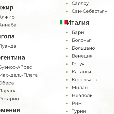
Саллоу
лжир
Сан-Себастьян
Алжир
Италия
Аннаба
Бари
нгола
Болонья
Луанда
Больцано
ргентина
Венеция
Генуя
Буэнос-Айрес
Катанья
Мар-дель-Плата
Конельяно
Обера
Милан
Парана
Неаполь
Росарио
Рим
рмения
Турин