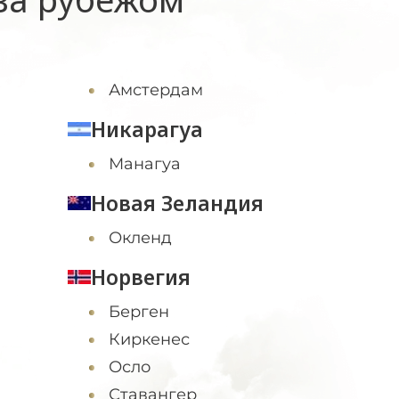
Амстердам
Никарагуа
Манагуа
Новая Зеландия
Окленд
Норвегия
Берген
Киркенес
Осло
Ставангер