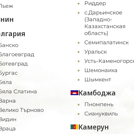
Риддер
Льеж
с.Дарьинское
енин
(Западно-
Казахстанская
олгария
область)
Семипалатинск
Банско
Уральск
Благоевград
Усть-Каменогорс
Ботевград
Шемонаиха
Бургас
Шымкент
Бяла
Камбоджа
Бяла Слатина
Варна
Пномпень
Велико Търново
Сиануквиль
Видин
Камерун
Враца