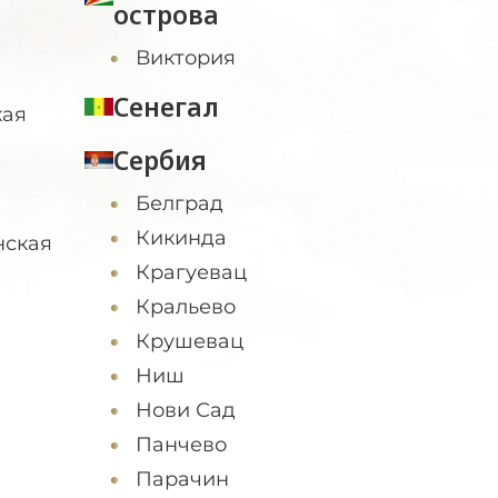
острова
Виктория
Сенегал
кая
Сербия
Белград
Кикинда
нская
Крагуевац
Кральево
Крушевац
Ниш
Нови Сад
Панчево
Парачин