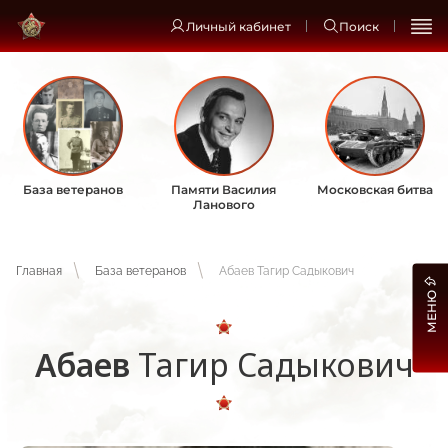
Личный кабинет
Поиск
База ветеранов
Памяти Василия
Московская битва
Ланового
Главная
База ветеранов
Абаев Тагир Садыкович
МЕНЮ
Абаев
Тагир Садыкович