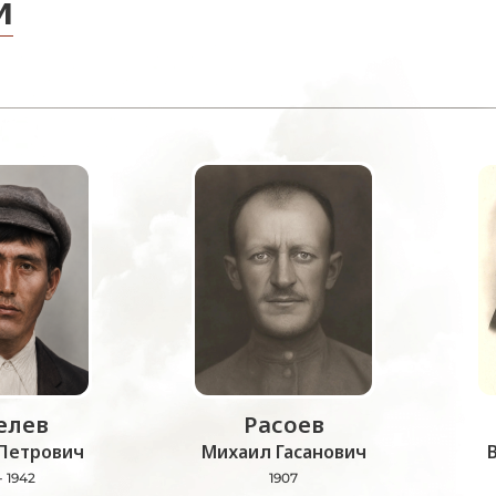
и
лев
Расоев
Петрович
Михаил Гасанович
- 1942
1907