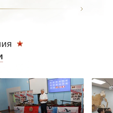
ния
и