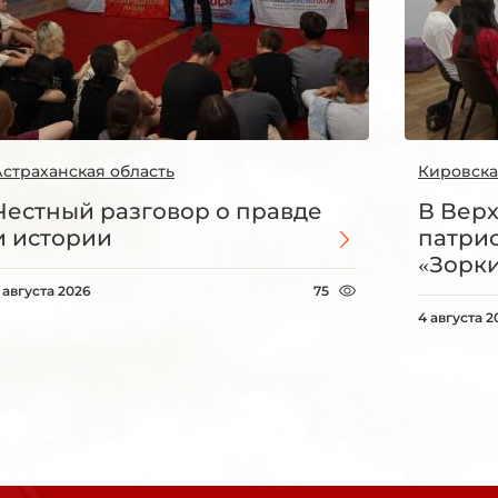
Астраханская область
Кировска
Честный разговор о правде
В Вер
и истории
патри
«Зорки
 августа 2026
75
4 августа 2