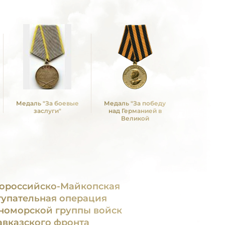
Медаль "За боевые
Медаль "За победу
Медаль 
заслуги"
над Германией в
Победы в
Великой
Отечествен
Отечественной войне
1941—19
1941 -1945 гг."
ороссийско-Майкопская
тупательная операция
номорской группы войск
авказского фронта