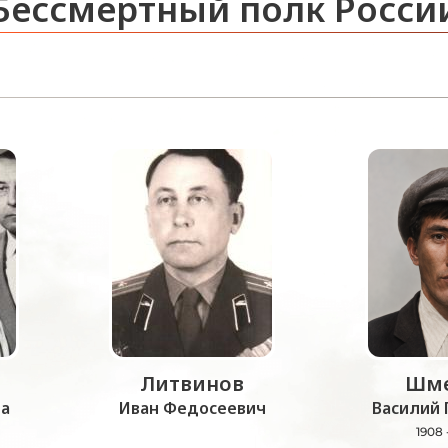
Бессмертный полк Росси
Литвинов
Шме
а
Иван Федосеевич
Василий 
1908 