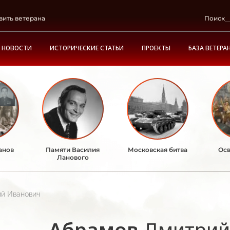
вить ветерана
Поиск
НОВОСТИ
ИСТОРИЧЕСКИЕ СТАТЬИ
ПРОЕКТЫ
БАЗА ВЕТЕРА
анов
Памяти Василия
Московская битва
Осв
Ланового
й Иванович
Абрамов
Дмитрий