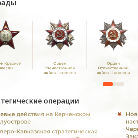
рады
н Красной
Орден
Орден
Звезды
Отечественной
Отечественной
войны I степени
войны II степени
атегические операции
евые действия на Керченском
Нов
луострове
нас
Чер
веро-Кавказская стратегическая
Зак