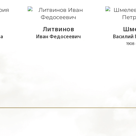
Литвинов
Шме
а
Иван Федосеевич
Василий 
1908 