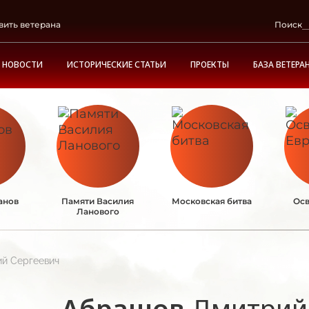
вить ветерана
Поиск
НОВОСТИ
ИСТОРИЧЕСКИЕ СТАТЬИ
ПРОЕКТЫ
БАЗА ВЕТЕРА
анов
Памяти Василия
Московская битва
Осв
Ланового
й Сергеевич
Абрашов
Дмитрий