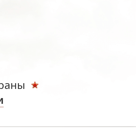
ераны
и