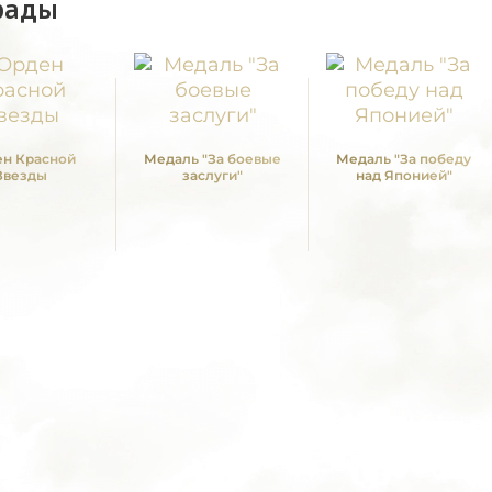
рады
н Красной
Медаль "За боевые
Медаль "За победу
Звезды
заслуги"
над Японией"