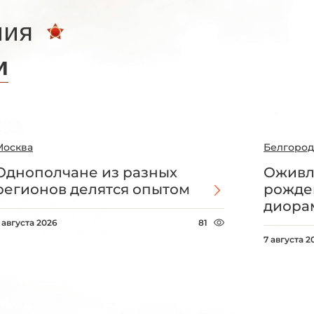
ния
и
Москва
Белгород
Однополчане из разных
Оживл
регионов делятся опытом
рожде
диорам
 августа 2026
81
7 августа 2