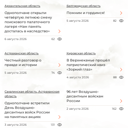
Архангельская область
Белгородская область
Однополчане открыли
Помним и гордимся!
четвёртую летнюю смену
5 августа 2026
82
поискового палаточного
лагеря «Нам память
досталась в наследство»
6 августа 2026
62
Астраханская область
Кировская область
Честный разговор о
В Верхнекамье прошёл
правде и истории
патриотический квиз
«Зоркий глаз»
5 августа 2026
74
4 августа 2026
88
96 лет Воздушно-
Сахалинская область, Астраханская
десантным войскам
область
России
Однополчане встретили
День Воздушно-
2 августа 2026
162
десантных войск России
на памятных акциях
3 августа 2026
131