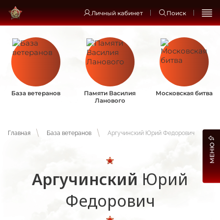
Личный кабинет
Поиск
База ветеранов
Памяти Василия
Московская битва
Ланового
Главная
База ветеранов
Аргучинский Юрий Федорович
МЕНЮ
Аргучинский
Юрий
Федорович