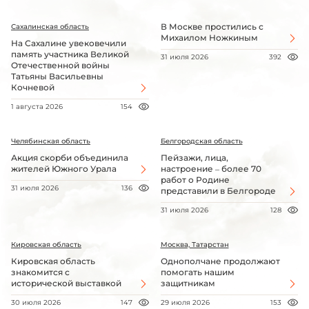
В Москве простились с
Сахалинская область
Михаилом Ножкиным
На Сахалине увековечили
память участника Великой
31 июля 2026
392
Отечественной войны
Татьяны Васильевны
Кочневой
1 августа 2026
154
Челябинская область
Белгородская область
Акция скорби объединила
Пейзажи, лица,
жителей Южного Урала
настроение – более 70
работ о Родине
31 июля 2026
136
представили в Белгороде
31 июля 2026
128
Кировская область
Москва, Татарстан
Кировская область
Однополчане продолжают
знакомится с
помогать нашим
исторической выставкой
защитникам
30 июля 2026
147
29 июля 2026
153