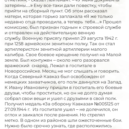
затеряны…» Ему все-таки дали повестку, чтобы
прийти на сборный пункт. Об этом рассказал
матери, которая горько заплакала «Я же только
недавно отца проводила, а теперь тебя…» Прошел
комиссию, был признан годным к строевой службе
и отправлен на действительную венную
службу. Военную присягу принял 29 августа 1942 г.
при 1258 армейском зенитном полку. Так он стал
артиллеристом зенитной артиллерии малого
калибра. Свое боевое крещение получил на Малой
земле. Был контужен – около него разорвался
вражеский снаряд. Лежал в госпитале в
Новороссийске. Месяц не мог слышать и говорить.
Когда Северный Кавказ был освобожден от
немецких захватчиков, его полк двинулся на Запад.
К Ивану Ивановичу пришли в госпиталь его боевые
друзья, чтобы проститься, но он не долго думая
собрал свои вещи и ушел с друзьями в свой полк.
Получил медаль «За оборону Кавказа» №005125 от
27.09.1944 г. Из госпиталя ушел – не долечился, он
оглох и заикался после ранения. Но стрелял
метко. В одном из районов шли ожесточенные бои.
Нужно было срочно узнать, где расположились