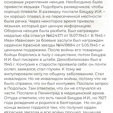
основные укрепления немцев. Необходимо было
привести «языка». Подобрать разведчиков, чтобы
хорошо плавали. В разведку послали Бицуру И.И. –
он хорошо плавал, а на пересеченной местности
была речка. Через некоторое время привели
«языка», который дал ценную информацию.
Оборона немцев была разбита. Был награжден
медалью «За отвагу» №624371 от 15.07.1943 г. В 1945 г.
Иван Иванович за боевые заслуги был награжден
орденом Красной звезды №1419884 от 5.05.1945 г. и
ценными подарками. После войны его товарищи-
бойцы боролись в тылу с нацистами, потом Бицура
И.И. был писарем в штабе. Демобилизован был в
1945 г. Контузия к старости проявила себя: он почти
ослеп, заикался, стал глухим. К тому же
ампутировали ногу по общему заболеванию. Стал
инвалидом. Но не инвалидом войны, потому что не
было справки, что он был контужен. Послали запрос
в Подольск. Там ответили, что он не отлучался из
части. Послали в Ленинград в медицинский архив.
Оттуда ответили, что есть такой Бицура И.И., но 1927
года рождения и родился в Белгороде. Но он до
конца жизни гордился тем, что получил орден
«Красная звезда» и всю войну прошел, защищая