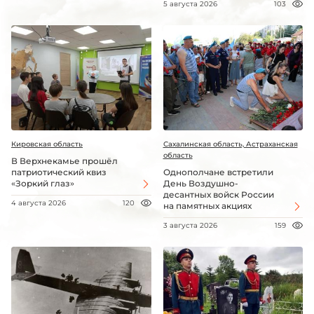
5 августа 2026
103
Кировская область
Сахалинская область, Астраханская
область
В Верхнекамье прошёл
патриотический квиз
Однополчане встретили
«Зоркий глаз»
День Воздушно-
десантных войск России
4 августа 2026
120
на памятных акциях
3 августа 2026
159