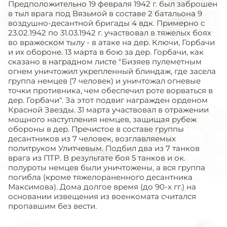
Предположительно 19 февраля 1942 г. был заброшен
в тыл врага под Вязьмой в составе 2 батальона 9
воздушно-десантной бригады 4 вдк. Примерно с
23.02.1942 по 31.03.1942 г. участвовал в тяжелых боях
во вражеском тылу - в атаке на дер. Ключи, Горбачи
и их обороне. 13 марта в бою за дер. Горбачи, как
сказано в наградном листе "Бизяев пулеметным
огнем уничтожил укрепленный блиндаж, где засела
группа немцев (7 человек) и уничтожал огневые
точки противника, чем обеспечил роте ворваться в
дер. Горбачи". За этот подвиг награжден орденом
Красной Звезды. 31 марта участвовал в отражении
мощного наступления немцев, защищая рубеж
обороны в дер. Пречистое в составе группы
десантников из 7 человек, возглавляемых
политруком Улитчевым. Подбил два из 7 танков
врага из ПТР. В результате боя 5 танков и ок.
полуроты немцев были уничтожены, а вся группа
погибла (кроме тяжелораненного десантника
Максимова). Дома долгое время (до 90-х гг.) на
основании извещения из военкомата считался
пропавшим без вести.