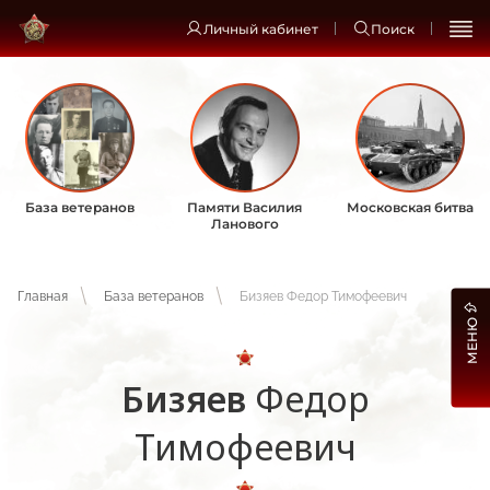
Личный кабинет
Поиск
База ветеранов
Памяти Василия
Московская битва
Ланового
Главная
База ветеранов
Бизяев Федор Тимофеевич
МЕНЮ
Бизяев
Федор
Тимофеевич