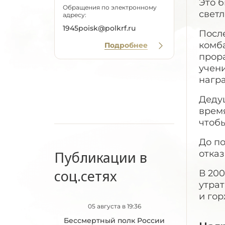
Это б
Обращения по электронному
светл
адресу:
1945poisk@polkrf.ru
Посл
комба
Подробнее
прора
учени
нагр
Дедуш
время
чтобы
До п
Публикации в
отка
соц.сетях
В 200
утрат
и го
05 августа в 19:36
Бессмертный полк России