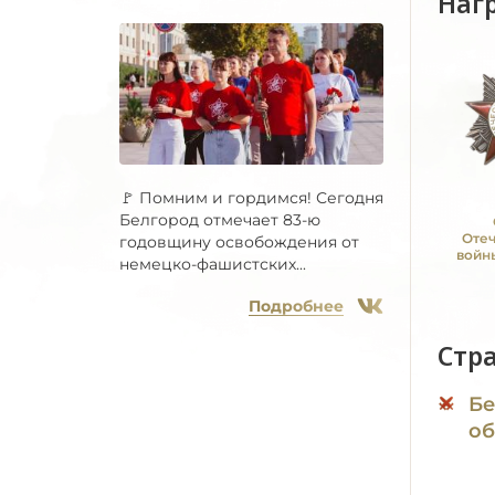
Наг
🚩 Помним и гордимся! Сегодня
Белгород отмечает 83-ю
Оте
годовщину освобождения от
войны
немецко-фашистских...
Подробнее
Стр
Бе
об