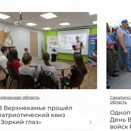
Кировская область
Сахалинс
область
В Верхнекамье прошёл
Одноп
патриотический квиз
День 
«Зоркий глаз»
войск 