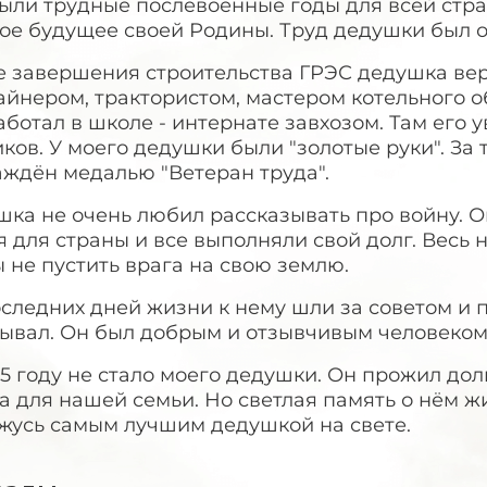
ыли трудные послевоенные годы для всей стра
ое будущее своей Родины. Труд дедушки был о
е завершения строительства ГРЭС дедушка вер
йнером, трактористом, мастером котельного о
ботал в школе - интернате завхозом. Там его у
ков. У моего дедушки были "золотые руки". За
аждён медалью "Ветеран труда".
ка не очень любил рассказывать про войну. Он
 для страны и все выполняли свой долг. Весь 
 не пустить врага на свою землю.
оследних дней жизни к нему шли за советом и
зывал. Он был добрым и отзывчивым человеком
5 году не стало моего дедушки. Он прожил дол
а для нашей семьи. Но светлая память о нём ж
ржусь самым лучшим дедушкой на свете.