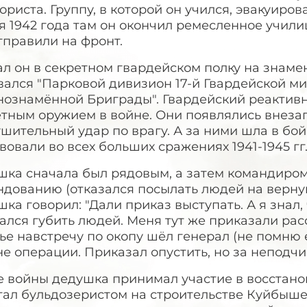
ориста. Группу, в которой он учился, эвакуиро
я 1942 года там он окончил ремесленное учили
тправили на фронт.
л он в секретном гвардейском полку на знаме
вался "Парковой дивизион 17-й Гвардейской м
нознамённой Бриграды". Гвардейский реактив
тным оружием в войне. Они появлялись внезап
шительный удар по врагу. А за ними шла в бо
вовали во всех больших сражениях 1941-1945 гг
шка сначала был рядовым, а затем командиром
дованию (отказался посылать людей на верную
ка говорил: "Дали приказ выступать. А я знал, 
ался губить людей. Меня тут же приказали расс
ье навстречу по окопу шёл генерал (не помню 
е операции. Приказал опустить, но за неподч
е войны дедушка принимал участие в восстано
ал бульдозеристом на строительстве Куйбышев