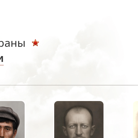
ераны
и