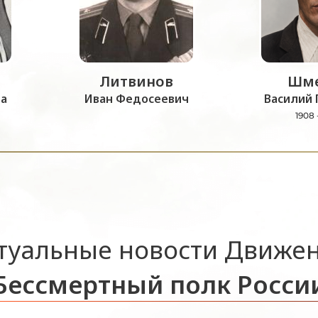
Литвинов
Шме
а
Иван Федосеевич
Василий 
1908 
туальные новости Движе
Бессмертный полк Росси