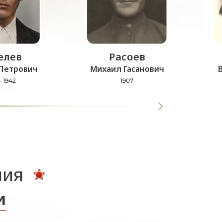
лев
Расоев
Петрович
Михаил Гасанович
- 1942
1907
ния
и