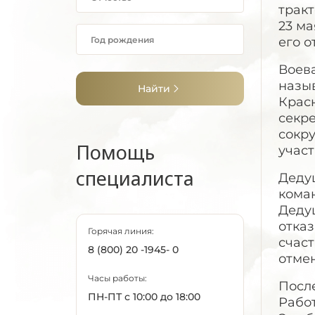
тракт
23 ма
его о
Воева
назы
Найти
Крас
секре
сокру
Помощь
участ
специалиста
Деду
коман
Дедуш
отказ
Горячая линия:
счаст
8 (800) 20 -1945- 0
отмен
Часы работы:
Посл
ПН-ПТ с 10:00 до 18:00
Работ