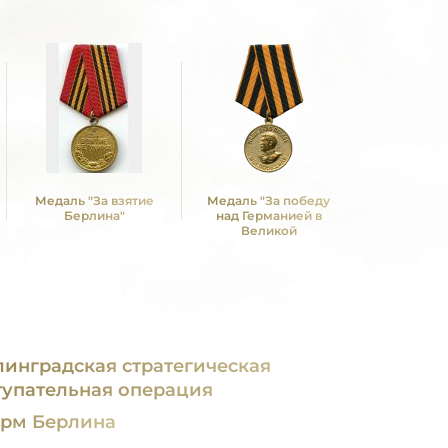
Медаль "За взятие
Медаль "За победу
Медаль "З
Берлина"
над Германией в
над Яп
Великой
Отечественной войне
1941 -1945 гг."
линградская стратегическая
тупательная операция
рм Берлина