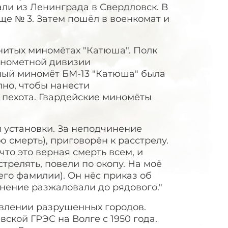
вали из Ленинграда в Свердловск. В
ще № 3. Затем пошёл в военкомат и
нитых миномётах "Катюша". Полк
инометной дивизии
ный миномёт БМ-13 "Катюша" была
но, чтобы нанести
й пехота. Гвардейские миномёты
.
 установки. За неподчинение
 смерть), приговорён к расстрелу.
что это верная смерть всем, и
трелять, повели по окопу. На моё
его фамилии). Он нёс приказ об
инение разжаловали до рядового."
влении разрушенных городов.
ской ГРЭС на Волге с 1950 года.