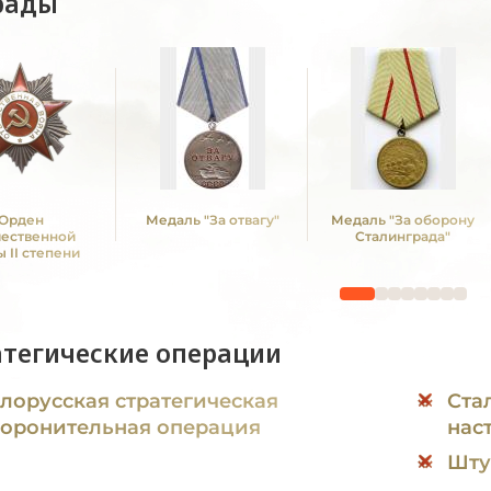
рады
Орден
Медаль "За отвагу"
Медаль "За оборону
чественной
Сталинграда"
 II степени
атегические операции
лорусская стратегическая
Ста
оронительная операция
нас
Шту