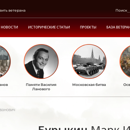
вить ветерана
Поиск
НОВОСТИ
ИСТОРИЧЕСКИЕ СТАТЬИ
ПРОЕКТЫ
БАЗА ВЕТЕРА
анов
Памяти Василия
Московская битва
Осв
Ланового
ванович
Бурыкин
Марк И