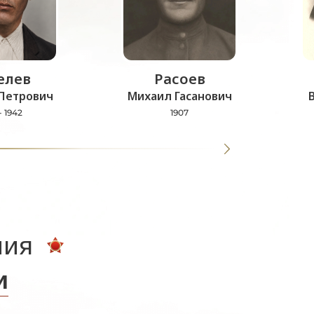
лев
Расоев
Петрович
Михаил Гасанович
- 1942
1907
ния
и