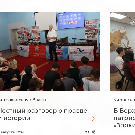
Астраханская область
Кировска
Честный разговор о правде
В Вер
и истории
патри
«Зорки
 августа 2026
73