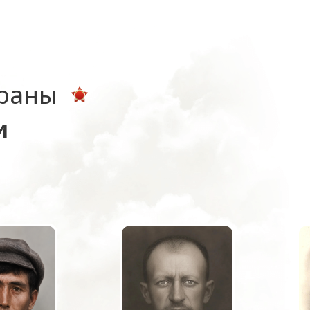
ераны
и