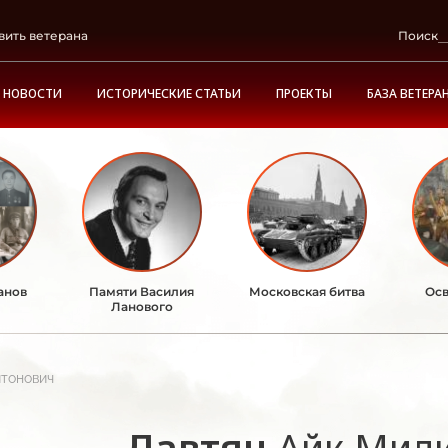
вить ветерана
Поиск
НОВОСТИ
ИСТОРИЧЕСКИЕ СТАТЬИ
ПРОЕКТЫ
БАЗА ВЕТЕРА
анов
Памяти Василия
Московская битва
Осв
Ланового
итонович
Давтян
Айк Мил