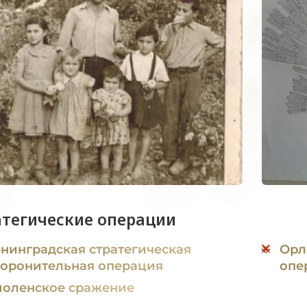
атегические операции
нинградская стратегическая
Орл
оронительная операция
опе
оленское сражение