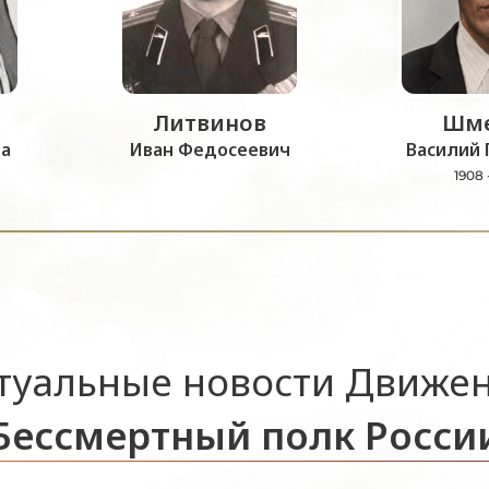
Литвинов
Шме
а
Иван Федосеевич
Василий 
1908 
туальные новости Движе
Бессмертный полк Росси