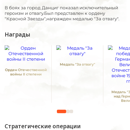
В боях за город Данциг показал исключительный
героизм и отвагу.Был представлен к ордену
"Красной Звезды",награжден медалью "За отвагу".
Награды
Медаль "За отвагу"
Орден Отечественной
войны II степени
Медаль "
над Гер
Вел
Отечестве
1941 -19
Стратегические операции