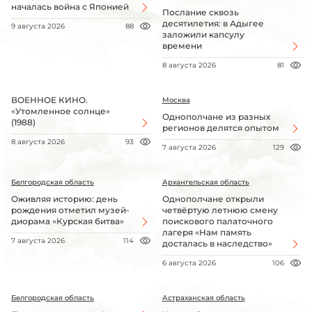
началась война с Японией
Послание сквозь
десятилетия: в Адыгее
9 августа 2026
88
заложили капсулу
времени
8 августа 2026
81
ВОЕННОЕ КИНО.
Москва
«Утомленное солнце»
Однополчане из разных
(1988)
регионов делятся опытом
8 августа 2026
93
7 августа 2026
129
Белгородская область
Архангельская область
Оживляя историю: день
Однополчане открыли
рождения отметил музей-
четвёртую летнюю смену
диорама «Курская битва»
поискового палаточного
лагеря «Нам память
7 августа 2026
114
досталась в наследство»
6 августа 2026
106
Белгородская область
Астраханская область