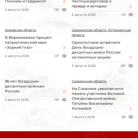
Помним и гордимся!
Честный разговор о
правде и истории
5 августа 2026
132
5 августа 2026
112
Кировская область
Сахалинская область, Астраханская
область
В Верхнекамье прошёл
патриотический квиз
Однополчане встретили
«Зоркий глаз»
День Воздушно-
десантных войск России
4 августа 2026
127
на памятных акциях
3 августа 2026
167
96 лет Воздушно-
Сахалинская область
десантным войскам
На Сахалине увековечили
России
память участника Великой
Отечественной войны
2 августа 2026
193
Татьяны Васильевны
Кочневой
1 августа 2026
181