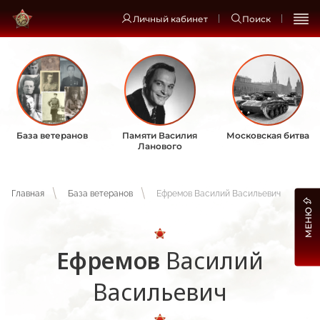
Личный кабинет
Поиск
База ветеранов
Памяти Василия
Московская битва
Ланового
Главная
База ветеранов
Ефремов Василий Васильевич
МЕНЮ
Ефремов
Василий
Васильевич