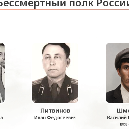
Бессмертный полк Росси
Литвинов
Шме
а
Иван Федосеевич
Василий 
1908 