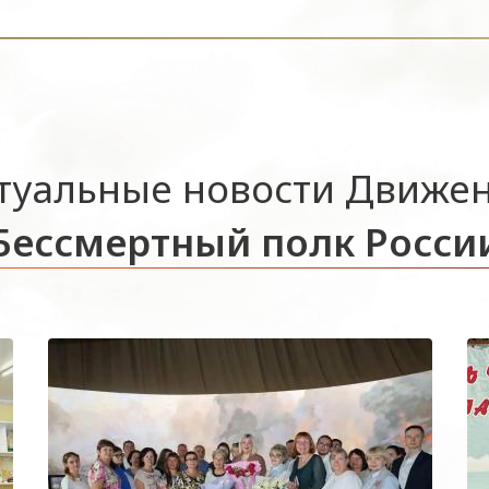
туальные новости Движе
Бессмертный полк Росси