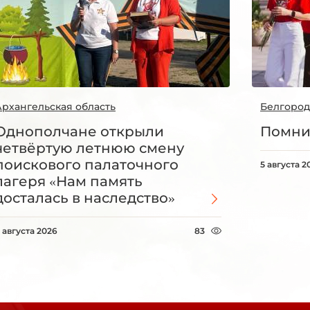
Архангельская область
Белгород
Однополчане открыли
Помни
четвёртую летнюю смену
поискового палаточного
5 августа 2
лагеря «Нам память
досталась в наследство»
 августа 2026
83