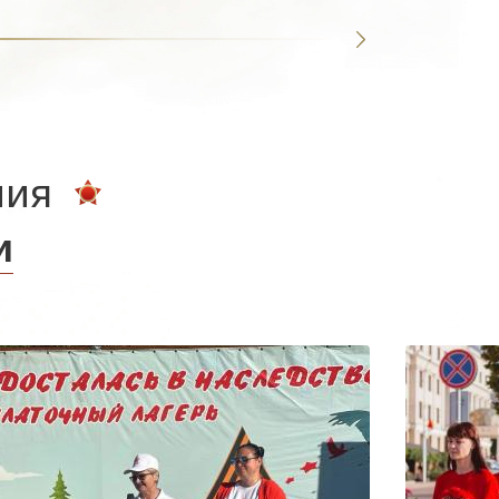
ния
и