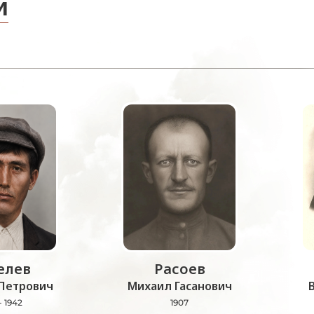
и
лев
Расоев
Петрович
Михаил Гасанович
- 1942
1907