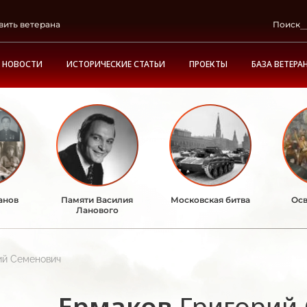
вить ветерана
Поиск
НОВОСТИ
ИСТОРИЧЕСКИЕ СТАТЬИ
ПРОЕКТЫ
БАЗА ВЕТЕРА
анов
Памяти Василия
Московская битва
Осв
Ланового
ий Семенович
Ермаков
Григорий