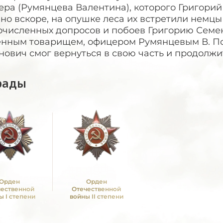
ра (Румянцева Валентина), которого Григорий
 но вскоре, на опушке леса их встретили немцы
очисленных допросов и побоев Григорию Семен
енным товарищем, офицером Румянцевым В. По
ович смог вернуться в свою часть и продолжит
рады
Орден
Орден
чественной
Отечественной
ы I степени
войны II степени