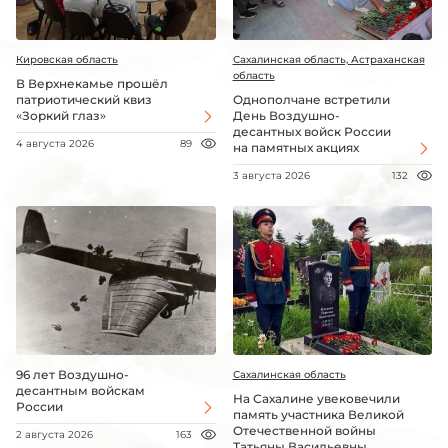
Кировская область
Сахалинская область, Астраханская
область
В Верхнекамье прошёл
патриотический квиз
Однополчане встретили
«Зоркий глаз»
День Воздушно-
десантных войск России
4 августа 2026
89
на памятных акциях
3 августа 2026
132
96 лет Воздушно-
Сахалинская область
десантным войскам
На Сахалине увековечили
России
память участника Великой
Отечественной войны
2 августа 2026
163
Татьяны Васильевны