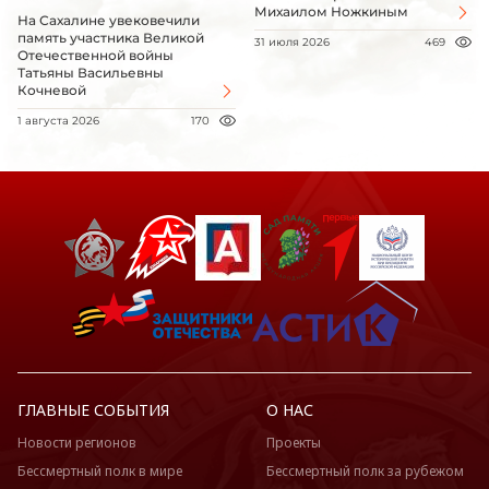
Михаилом Ножкиным
На Сахалине увековечили
память участника Великой
31 июля 2026
469
Отечественной войны
Татьяны Васильевны
Кочневой
1 августа 2026
170
ГЛАВНЫЕ СОБЫТИЯ
О НАС
Новости регионов
Проекты
Бессмертный полк в мире
Бессмертный полк за рубежом