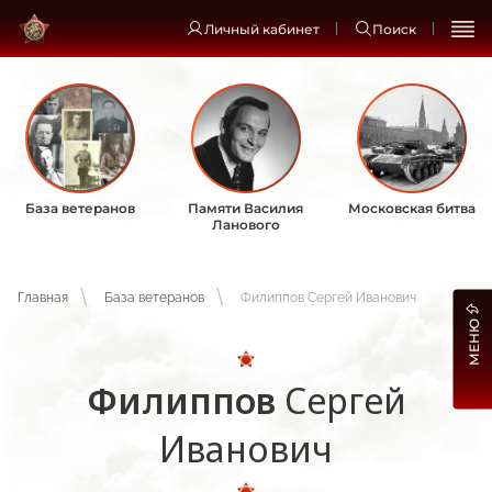
Личный кабинет
Поиск
База ветеранов
Памяти Василия
Московская битва
Ланового
Главная
База ветеранов
Филиппов Сергей Иванович
МЕНЮ
Филиппов
Сергей
Иванович