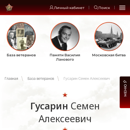
Личный кабинет
Поиск
База ветеранов
Памяти Василия
Московская битва
Ланового
Главная
База ветеранов
Гусарин Семен Алексеевич
МЕНЮ
Гусарин
Семен
Алексеевич