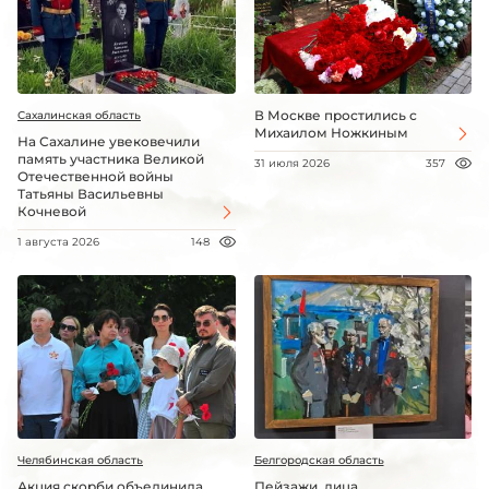
В Москве простились с
Сахалинская область
Михаилом Ножкиным
На Сахалине увековечили
память участника Великой
31 июля 2026
357
Отечественной войны
Татьяны Васильевны
Кочневой
1 августа 2026
148
Челябинская область
Белгородская область
Акция скорби объединила
Пейзажи, лица,