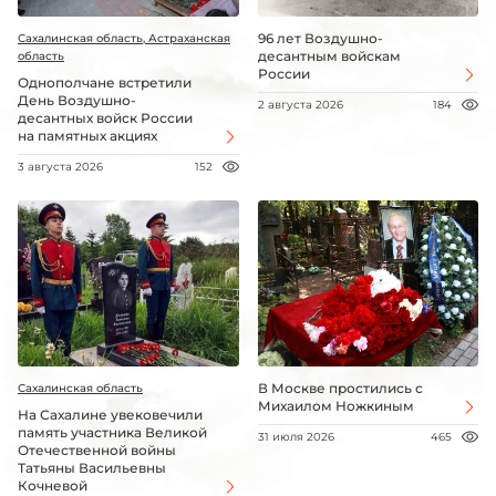
96 лет Воздушно-
Сахалинская область, Астраханская
десантным войскам
область
России
Однополчане встретили
День Воздушно-
2 августа 2026
184
десантных войск России
на памятных акциях
3 августа 2026
152
В Москве простились с
Сахалинская область
Михаилом Ножкиным
На Сахалине увековечили
память участника Великой
31 июля 2026
465
Отечественной войны
Татьяны Васильевны
Кочневой