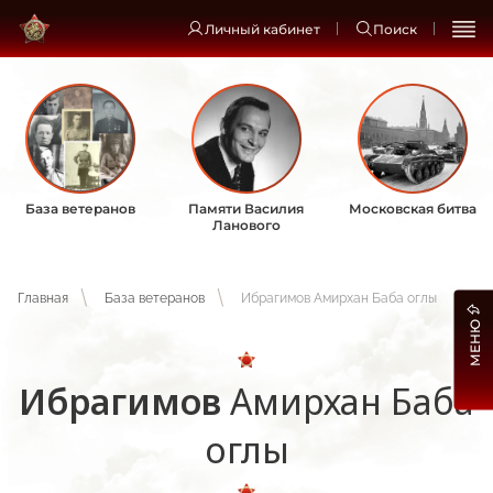
Личный кабинет
Поиск
База ветеранов
Памяти Василия
Московская битва
Ланового
Главная
База ветеранов
Ибрагимов Амирхан Баба оглы
МЕНЮ
Ибрагимов
Амирхан Баба
оглы