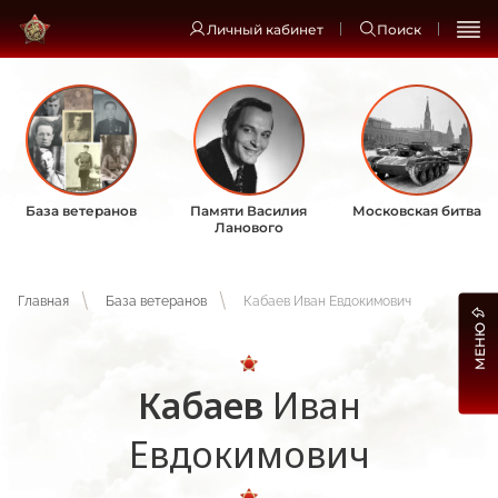
Личный кабинет
Поиск
База ветеранов
Памяти Василия
Московская битва
Ланового
Главная
База ветеранов
Кабаев Иван Евдокимович
МЕНЮ
Кабаев
Иван
Евдокимович