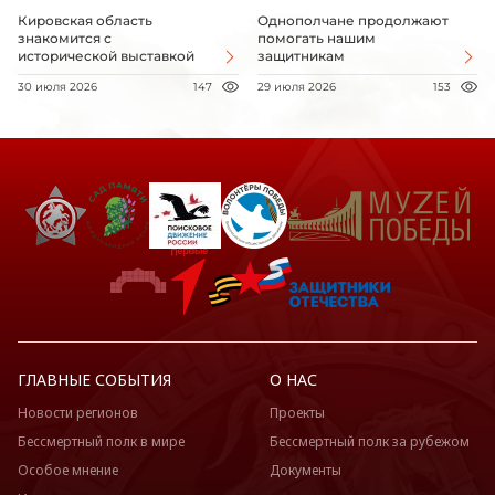
Кировская область
Однополчане продолжают
знакомится с
помогать нашим
исторической выставкой
защитникам
30 июля 2026
147
29 июля 2026
153
ГЛАВНЫЕ СОБЫТИЯ
О НАС
Новости регионов
Проекты
Бессмертный полк в мире
Бессмертный полк за рубежом
Особое мнение
Документы