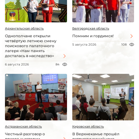
Архангельская область
Белгородская область
Однополчане открыли
Помним и гордимся!
четвёртую летнюю смену
5 августа 2026
108
поискового палаточного
лагеря «Нам память
досталась в наследство»
6 августа 2026
84
Астраханская область
Кировская область
Честный разговор о
В Верхнекамье прошёл
правде и истории
патриотический квиз