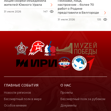
Акция скорби объединила
Пейзажи, лица,
жителей Южного Урала
настроение – более 70
работ о Родине
31 июля 2026
147
представили в Белгороде
31 июля 2026
135
ГЛАВНЫЕ СОБЫТИЯ
О НАС
Новости регионов
Проекты
Бессмертный полк в мире
Бессмертный полк за рубежом
Особое мнение
Документы