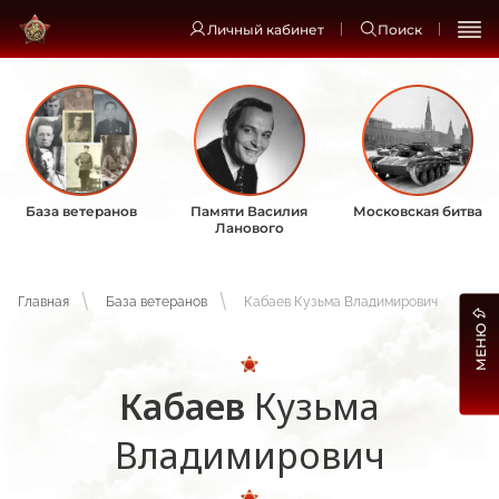
Личный кабинет
Поиск
База ветеранов
Памяти Василия
Московская битва
Ланового
Главная
База ветеранов
Кабаев Кузьма Владимирович
МЕНЮ
Кабаев
Кузьма
Владимирович