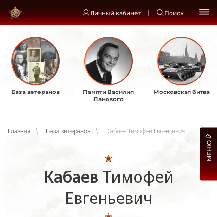
Личный кабинет
Поиск
База ветеранов
Памяти Василия
Московская битва
Ланового
Главная
База ветеранов
Кабаев Тимофей Евгеньевич
МЕНЮ
Кабаев
Тимофей
Евгеньевич