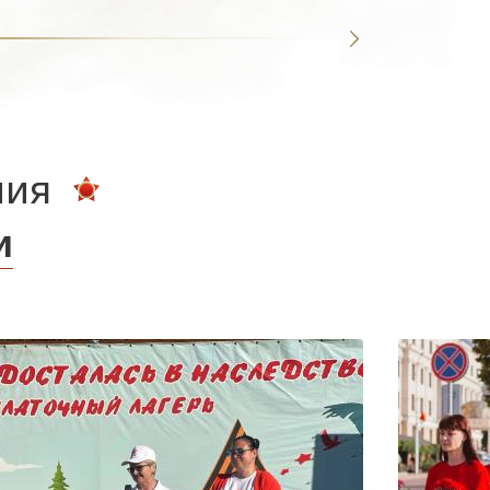
ния
и