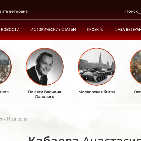
вить ветерана
Поиск
НОВОСТИ
ИСТОРИЧЕСКИЕ СТАТЬИ
ПРОЕКТЫ
БАЗА ВЕТЕРА
анов
Памяти Василия
Московская битва
Осв
Ланового
сия Ивановна
Кабаева
Анастаси