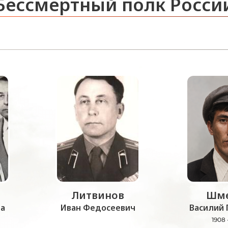
Бессмертный полк Росси
Литвинов
Шме
а
Иван Федосеевич
Василий 
1908 