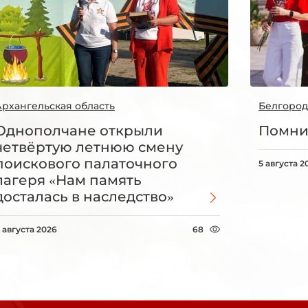
Архангельская область
Белгород
Однополчане открыли
Помни
четвёртую летнюю смену
поискового палаточного
5 августа 2
лагеря «Нам память
досталась в наследство»
 августа 2026
68