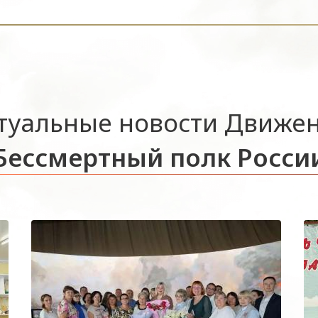
туальные новости Движе
Бессмертный полк Росси