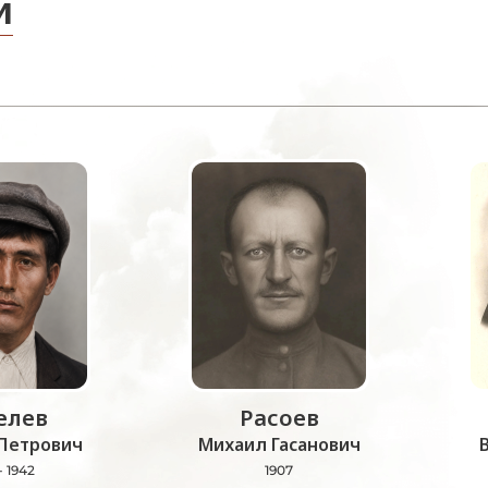
и
лев
Расоев
Петрович
Михаил Гасанович
- 1942
1907