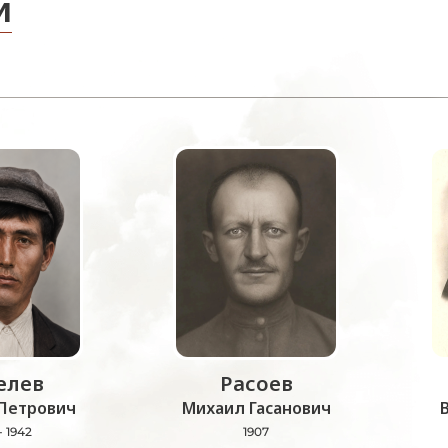
и
лев
Расоев
Петрович
Михаил Гасанович
- 1942
1907