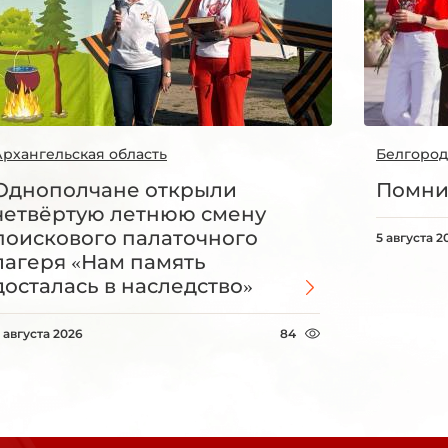
Архангельская область
Белгород
Однополчане открыли
Помни
четвёртую летнюю смену
поискового палаточного
5 августа 2
лагеря «Нам память
досталась в наследство»
 августа 2026
84