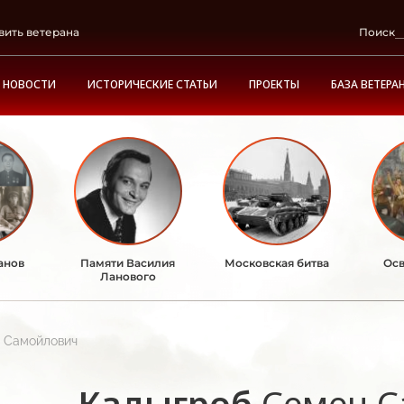
вить ветерана
Поиск
НОВОСТИ
ИСТОРИЧЕСКИЕ СТАТЬИ
ПРОЕКТЫ
БАЗА ВЕТЕРА
анов
Памяти Василия
Московская битва
Осв
Ланового
 Самойлович
Кадыгроб
Семен С