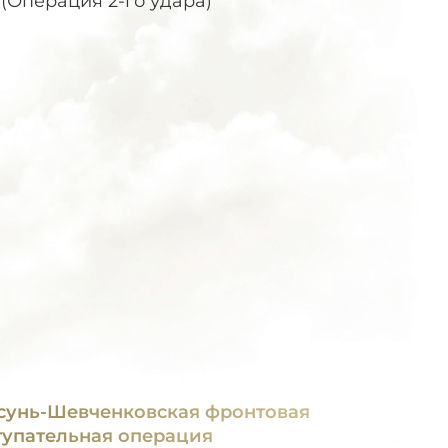
(Операция 2-го удара)
сунь-Шевченковская фронтовая
тупательная операция