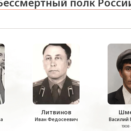
Бессмертный полк Росси
Литвинов
Шме
а
Иван Федосеевич
Василий 
1908 