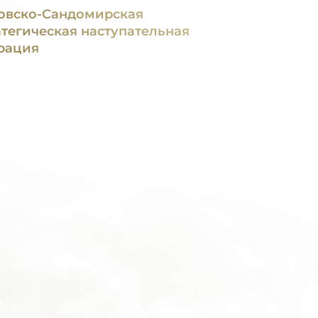
овско-Сандомирская
атегическая наступательная
рация