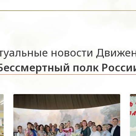
туальные новости Движе
Бессмертный полк Росси