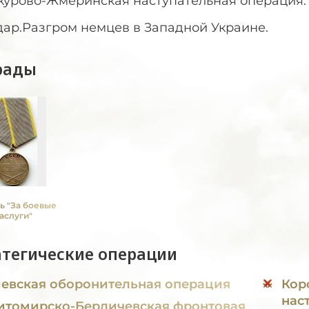
курово-Жмеринская наступательная операция. 
дар.Разгром немцев в Западной Украине.
рады
ь "За боевые
аслуги"
атегические операции
евская оборонительная операция
Кор
нас
томирско-Бердичевская фронтовая