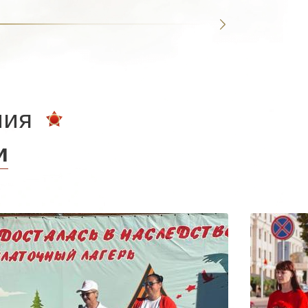
ния
и