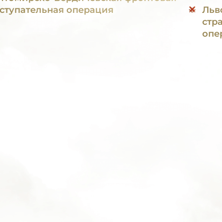
ступательная операция
Льв
стр
опе