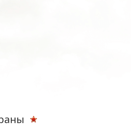
ераны