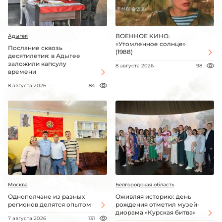
ВОЕННОЕ КИНО.
Адыгея
«Утомленное солнце»
Послание сквозь
(1988)
десятилетия: в Адыгее
заложили капсулу
8 августа 2026
98
времени
8 августа 2026
84
Москва
Белгородская область
Однополчане из разных
Оживляя историю: день
регионов делятся опытом
рождения отметил музей-
диорама «Курская битва»
7 августа 2026
131