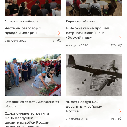
Астраханская область
Кировская область
Честный разговор о
В Верхнекамье прошёл
правде и истории
патриотический квиз
«Зоркий глаз»
5 августа 2026
115
4 августа 2026
129
96 лет Воздушно-
Сахалинская область, Астраханская
десантным войскам
область
России
Однополчане встретили
День Воздушно-
2 августа 2026
193
десантных войск России
на памятных акциях