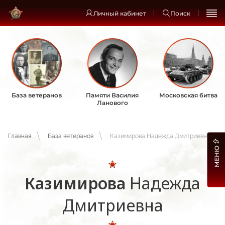
Личный кабинет
Поиск
База ветеранов
Памяти Василия
Московская битва
Ланового
Главная
База ветеранов
Казимирова Надежда Дмитриевна
МЕНЮ
Казимирова
Надежда
Дмитриевна