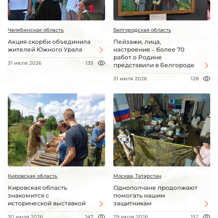
Челябинская область
Белгородская область
Акция скорби объединила
Пейзажи, лица,
жителей Южного Урала
настроение – более 70
работ о Родине
31 июля 2026
135
представили в Белгороде
31 июля 2026
128
Кировская область
Москва, Татарстан
Кировская область
Однополчане продолжают
знакомится с
помогать нашим
исторической выставкой
защитникам
30 июля 2026
147
29 июля 2026
152