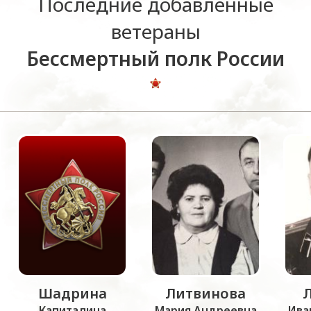
Последние добавленные
ветераны
Бессмертный полк России
Шадрина
Литвинова
Капиталина
Мария Андреевна
Ива