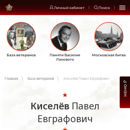
Личный кабинет
Поиск
База ветеранов
Памяти Василия
Московская битва
Ланового
Главная
База ветеранов
Киселёв Павел Евграфович
МЕНЮ
Киселёв
Павел
Евграфович