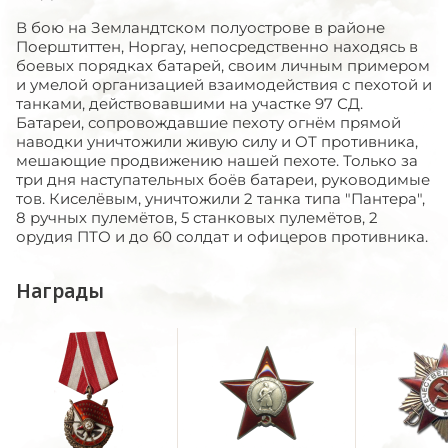
В бою на Земландтском полуострове в районе
Поерштиттен, Норгау, непосредственно находясь в
боевых порядках батарей, своим личным примером
и умелой организацией взаимодействия с пехотой и
танками, действовавшими на участке 97 СД.
Батареи, сопровождавшие пехоту огнём прямой
наводки уничтожили живую силу и ОТ противника,
мешающие продвижению нашей пехоте. Только за
три дня наступательных боёв батареи, руководимые
тов. Киселёвым, уничтожили 2 танка типа "Пантера",
8 ручных пулемётов, 5 станковых пулемётов, 2
орудия ПТО и до 60 солдат и офицеров противника.
Награды