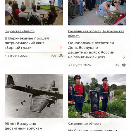
Кировская область
Сахалинская область, Астраханская
область
В Верхнекамье прошёл
патриотический квиз
Однополчане встретили
«Зоркий глаз»
День Воздушно-
десантных войск России
4 августа 2026
109
на памятных акциях
3 августа 2026
147
96 лет Воздушно-
Сахалинская область
десантным войскам
На Сахалине увековечили