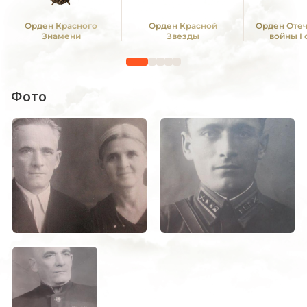
Орден Красного
Орден Красной
Орден Оте
Знамени
Звезды
войны I
Фото