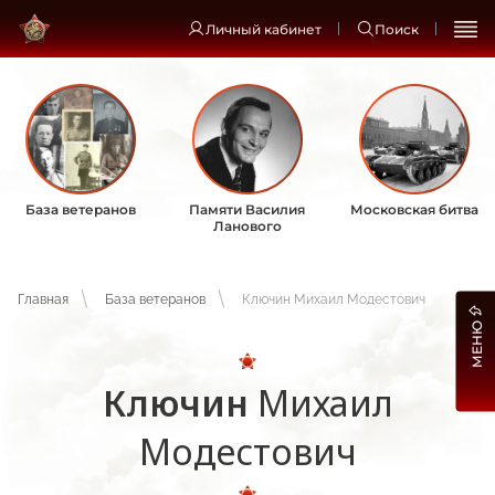
Личный кабинет
Поиск
База ветеранов
Памяти Василия
Московская битва
Ланового
Главная
База ветеранов
Ключин Михаил Модестович
МЕНЮ
Ключин
Михаил
Модестович