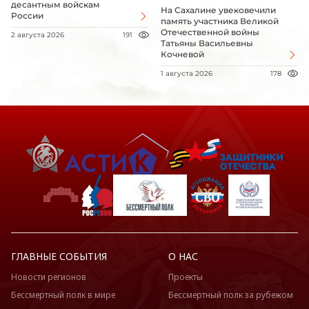
десантным войскам
На Сахалине увековечили
России
память участника Великой
Отечественной войны
2 августа 2026
191
Татьяны Васильевны
Кочневой
1 августа 2026
178
ГЛАВНЫЕ СОБЫТИЯ
О НАС
Новости регионов
Проекты
Бессмертный полк в мире
Бессмертный полк за рубежом