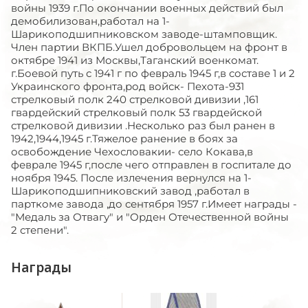
войны 1939 г.По окончании военных действий был
демобилизован,работал на 1-
Шарикоподшипниковском заводе-штамповщик.
Член партии ВКПБ.Ушел добровольцем на фронт в
октябре 1941 из Москвы,Таганский военкомат.
г.Боевой путь с 1941 г по февраль 1945 г,в составе 1 и 2
Украинского фронта,род войск- Пехота-931
стрелковый полк 240 стрелковой дивизии ,161
гвардейский стрелковый полк 53 гвардейской
стрелковой дивизии .Несколько раз был ранен в
1942,1944,1945 г.Тяжелое ранение в боях за
освобождение Чехословакии- село Кокава,в
феврале 1945 г,после чего отправлен в госпитале до
ноября 1945. После излечения вернулся на 1-
Шарикоподшипниковский завод ,работал в
парткоме завода ,до сентября 1957 г.Имеет награды -
"Медаль за Отвагу" и "Орден Отечественной войны
2 степени".
Награды