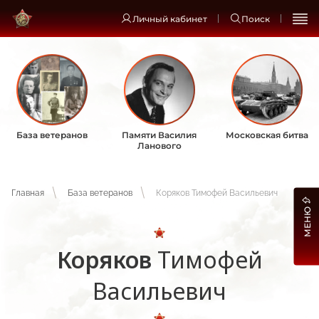
Личный кабинет
Поиск
База ветеранов
Памяти Василия
Московская битва
Ланового
Главная
База ветеранов
Коряков Тимофей Васильевич
МЕНЮ
Коряков
Тимофей
Васильевич