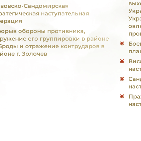
вых
вовско-Сандомирская
Укр
ратегическая наступательная
Укр
ерация
овл
орыв обороны противника,
про
ружение его группировки в районе
Бое
 Броды и отражение контрударов в
пла
йоне г. Золочев
Вис
нас
Сан
нас
Пра
нас