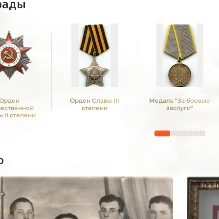
рады
Орден
Орден Славы III
Медаль "За боевые
чественной
степени
заслуги"
 II степени
о