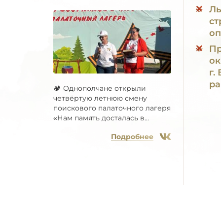
Ль
ст
оп
Пр
ок
г.
ра
🏕 Однополчане открыли
четвёртую летнюю смену
поискового палаточного лагеря
«Нам память досталась в...
Подробнее