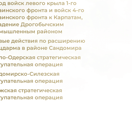
од войск левого крыла 1-го
аинского фронта и войск 4-го
аинского фронта к Карпатам,
адение Дрогобычским
мышленным районом
вые действия по расширению
цдарма в районе Сандомира
ло-Одерская стратегическая
тупательная операция
домирско-Силезская
тупательная операция
жская стратегическая
тупательная операция