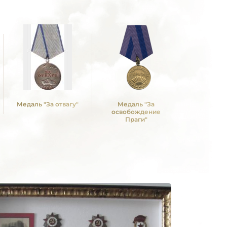
Медаль "За отвагу"
Медаль "За
Медаль "З
освобождение
над Герм
Праги"
Вели
Отечествен
1941 -19