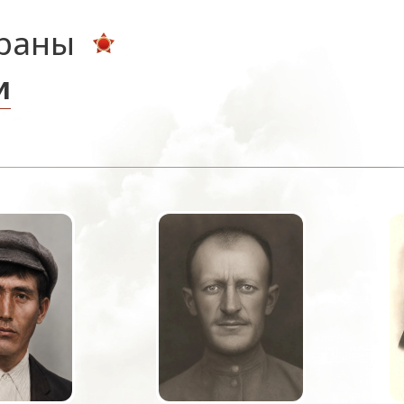
ераны
и