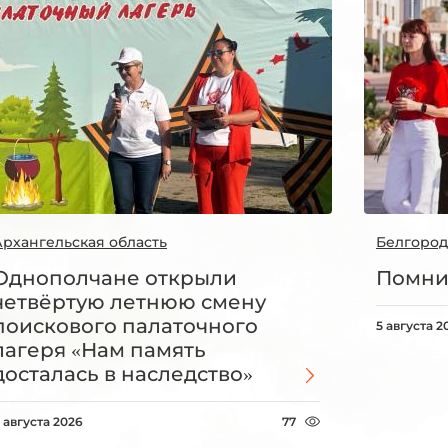
Архангельская область
Белгород
Однополчане открыли
Помни
четвёртую летнюю смену
поискового палаточного
5 августа 2
лагеря «Нам память
досталась в наследство»
 августа 2026
77