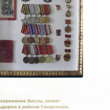
сирование Вислы, захват
цдарма в районе Сандомира,