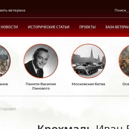
вить ветерана
Поиск
НОВОСТИ
ИСТОРИЧЕСКИЕ СТАТЬИ
ПРОЕКТЫ
БАЗА ВЕТЕРА
анов
Памяти Василия
Московская битва
Осв
Ланового
Егорович
Крохмаль
Иван 