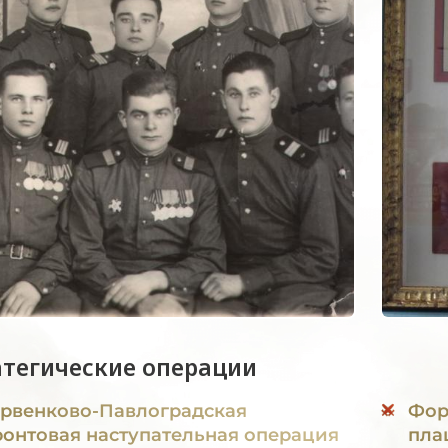
атегические операции
рвенково-Павлоградская
Фор
онтовая наступательная операция
пла