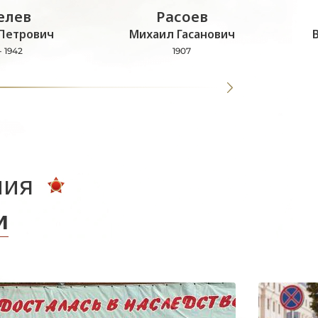
лев
Расоев
Петрович
Михаил Гасанович
- 1942
1907
ния
и