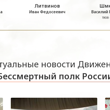
Литвинов
Шме
а
Иван Федосеевич
Василий 
1908 
туальные новости Движе
Бессмертный полк Росси