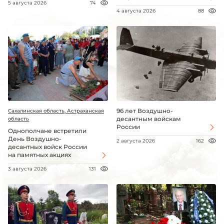
5 августа 2026
74
4 августа 2026
88
96 лет Воздушно-
Сахалинская область, Астраханская
десантным войскам
область
России
Однополчане встретили
День Воздушно-
2 августа 2026
162
десантных войск России
на памятных акциях
3 августа 2026
131