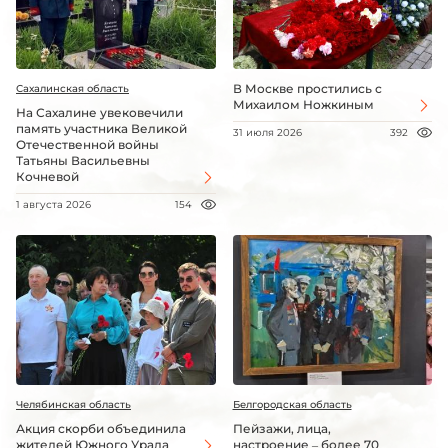
В Москве простились с
Сахалинская область
Михаилом Ножкиным
На Сахалине увековечили
память участника Великой
31 июля 2026
392
Отечественной войны
Татьяны Васильевны
Кочневой
1 августа 2026
154
Челябинская область
Белгородская область
Акция скорби объединила
Пейзажи, лица,
жителей Южного Урала
настроение – более 70