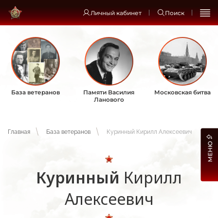
Личный кабинет
Поиск
База ветеранов
Памяти Василия
Московская битва
Ланового
Главная
База ветеранов
Куринный Кирилл Алексеевич
МЕНЮ
Куринный
Кирилл
Алексеевич