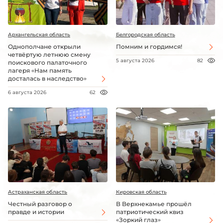
Архангельская область
Белгородская область
Однополчане открыли
Помним и гордимся!
четвёртую летнюю смену
5 августа 2026
82
поискового палаточного
лагеря «Нам память
досталась в наследство»
6 августа 2026
62
Астраханская область
Кировская область
Честный разговор о
В Верхнекамье прошёл
правде и истории
патриотический квиз
«Зоркий глаз»