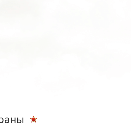
ераны