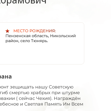
:
МЕСТО РОЖДЕНИЯ:
Пензенская область, Никольский
район, село Тюнярь.
рана
фронт зещищать нашу Советскую
погиб смертью храбрых при штурме
овакии ( сейчас Чехия). Награждён
Небесное и Светлая Память Им Всем