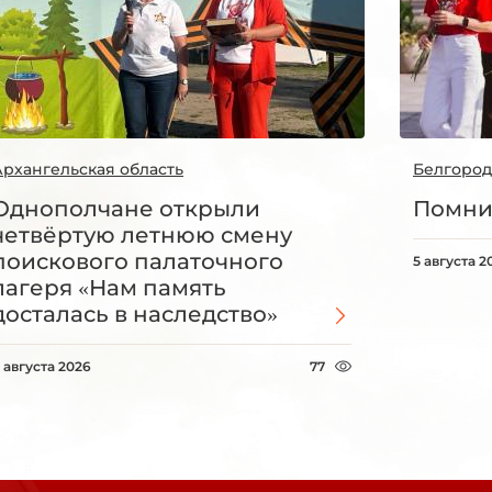
Архангельская область
Белгород
Однополчане открыли
Помни
четвёртую летнюю смену
поискового палаточного
5 августа 2
лагеря «Нам память
досталась в наследство»
 августа 2026
77