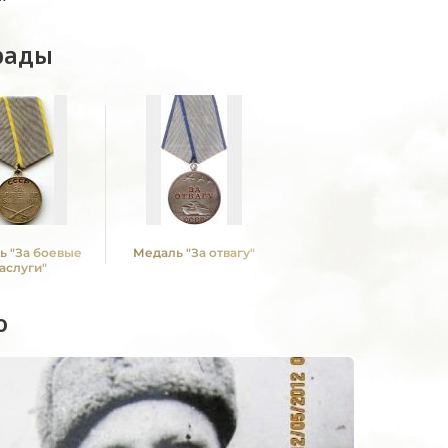
рады
ь "За боевые
Медаль "За отвагу"
аслуги"
о