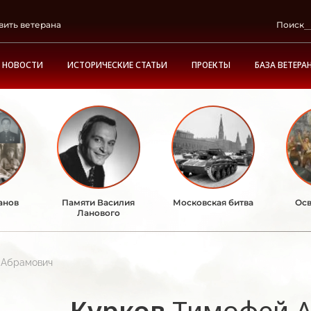
вить ветерана
Поиск
НОВОСТИ
ИСТОРИЧЕСКИЕ СТАТЬИ
ПРОЕКТЫ
БАЗА ВЕТЕРА
анов
Памяти Василия
Московская битва
Осв
Ланового
 Абрамович
Курков
Тимофей 