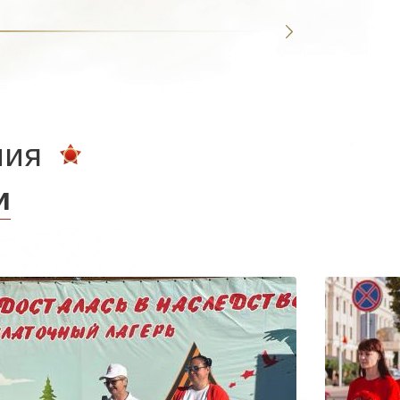
ния
и