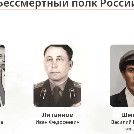
Бессмертный полк Росси
Литвинов
Шме
а
Иван Федосеевич
Василий 
1908 