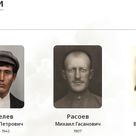
и
лев
Расоев
Петрович
Михаил Гасанович
- 1942
1907