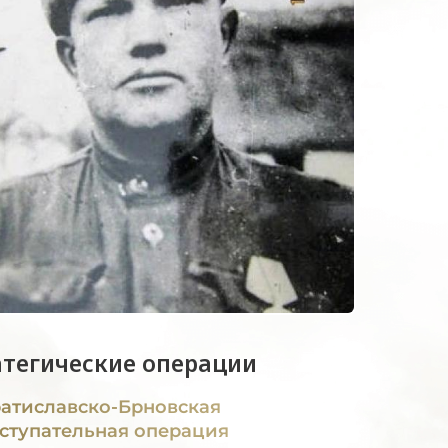
атегические операции
атиславско-Брновская
ступательная операция