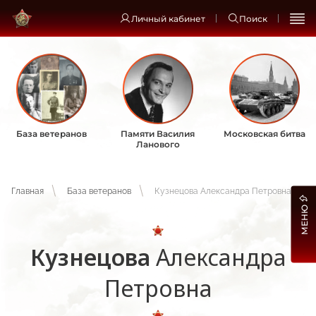
Личный кабинет
Поиск
База ветеранов
Памяти Василия
Московская битва
Ланового
Главная
База ветеранов
Кузнецова Александра Петровна
МЕНЮ
Кузнецова
Александра
Петровна