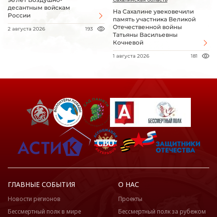
десантным войскам
На Сахалине увековечили
России
память участника Великой
Отечественной войны
2 августа 2026
193
Татьяны Васильевны
Кочневой
1 августа 2026
181
ГЛАВНЫЕ СОБЫТИЯ
О НАС
Новости регионов
Проекты
Бессмертный полк в мире
Бессмертный полк за рубежом