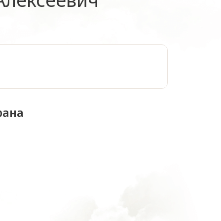
:
рана