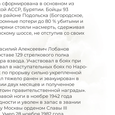
а сформирована в основном из
кой АССР, Бурятии. Бойцы 93
в районе Подольска (Богородское,
громные потери до 80 % убитыми и
иряки стояли насмерть, сдерживая
кому шоссе, не отступив со своих
 Василий Алексеевич Лобанов
ставе 129 стрелкового полка
а взвода. Участвовал в боях при
вал в наступательных боях по Наро-
 по прорыву сильно укрепленной
ыл тяжело ранен и эвакуирован в
нии двух месяцев и полученное
стоин правительственной награды».
авой ноги в ноябре 1942 года
ности и уволен в запас в звании
у Москвы орденом Славы III
 Умер 28 ноября 1982 года,