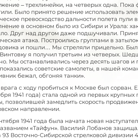
жение – трехлинейки, на четверых одна. Пока 
тили. Было принято решение использовать эле
ческое превосходство дальности полета пули 
нение в основном было из Сибири и Урала: хака
ыло. Друг над другом даже подшучивали. Прин
ческая атака. Построились группами в затылок 
довика и пошли… Мы стреляли прицельно. Было
 Винтовку я получил третьим из четверых. Ше
чо. Мы останавливались через десять шагов и 
показались советские самолеты, в нашей коман
вник бежал, обгоняя танки».
врага с ходу пробиться к Москве был сорван. Е
бря 1941 года) стала одной из первых крупных
ы, позволившей замедлить скорость продвижен
овском направлении.
нтября 1941 года была начата новая наступате
азванием «Тайфун». Василий Лобанов защищал 
 93 Восточно-Сибирской стрелковой дивизии 4