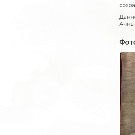
сохр
Данна
Анны 
Фот