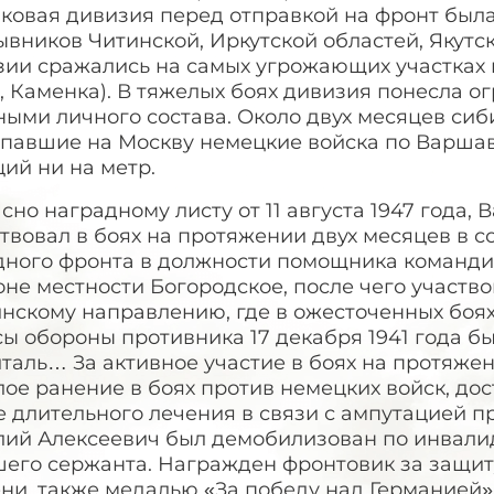
лковая дивизия перед отправкой на фронт был
вников Читинской, Иркутской областей, Якутс
зии сражались на самых угрожающих участках 
, Каменка). В тяжелых боях дивизия понесла о
ыми личного состава. Около двух месяцев сиб
павшие на Москву немецкие войска по Варшавс
ций ни на метр.
сно наградному листу от 11 августа 1947 года,
твовал в боях на протяжении двух месяцев в со
дного фронта в должности помощника командир
не местности Богородское, после чего участво
нскому направлению, где в ожесточенных боях
ы обороны противника 17 декабря 1941 года б
таль… За активное участие в боях на протяже
ое ранение в боях против немецких войск, до
 длительного лечения в связи с ампутацией пр
лий Алексеевич был демобилизован по инвалид
шего сержанта. Награжден фронтовик за защит
ни, также медалью «За победу над Германией».