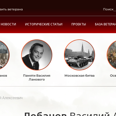
вить ветерана
Поиск
НОВОСТИ
ИСТОРИЧЕСКИЕ СТАТЬИ
ПРОЕКТЫ
БАЗА ВЕТЕРА
анов
Памяти Василия
Московская битва
Осв
Ланового
й Алексеевич
Лобанов
Василий 