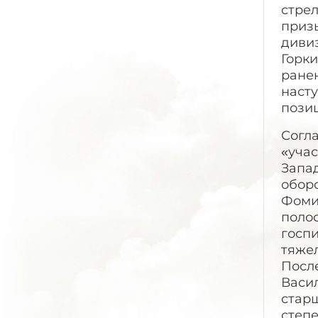
стре
призы
диви
Горки
ранен
насту
пози
Согла
«учас
Запа
оборо
Фоми
полос
госпи
тяжел
После
Васи
стар
степе