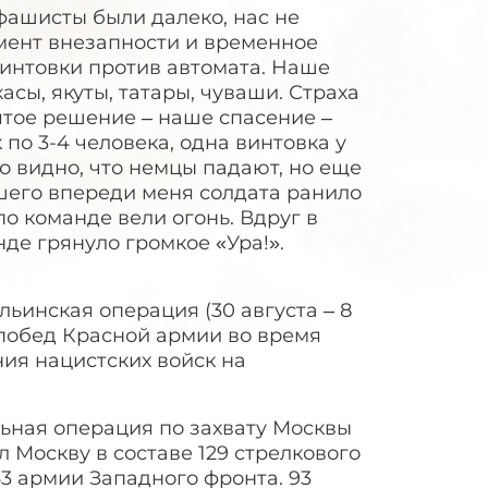
фашисты были далеко, нас не
мент внезапности и временное
винтовки против автомата. Наше
сы, якуты, татары, чуваши. Страха
ятое решение – наше спасение –
по 3-4 человека, одна винтовка у
 видно, что немцы падают, но еще
дшего впереди меня солдата ранило
по команде вели огонь. Вдруг в
де грянуло громкое «Ура!».
льинская операция (30 августа – 8
 побед Красной армии во время
ия нацистских войск на
льная операция по захвату Москвы
Москву в составе 129 стрелкового
3 армии Западного фронта. 93