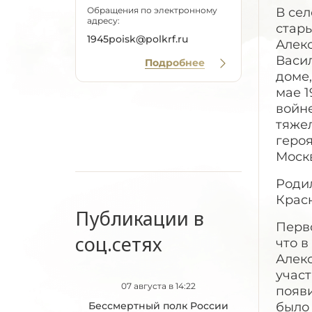
В сел
Обращения по электронному
адресу:
стар
1945poisk@polkrf.ru
Алекс
Васи
Подробнее
доме,
мае 1
войне
тяжел
геро
Москв
Родил
Красн
Публикации в
Перв
соц.сетях
что в
Алек
участ
07 августа в 14:22
появи
было
Бессмертный полк России