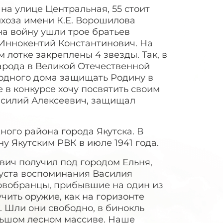
, на улице Центральная, 55 стоит
лхоза имени К.Е. Ворошилова
на войну ушли трое братьев
 Иннокентий Константинович. На
 лотке закреплены 4 звезды. Так, в
 народа в Великой Отечественной
родного дома защищать Родину в
е в конкурсе хочу посвятить своим
Василий Алексеевич, защищал
ного района города Якутска. В
у Якутским РВК в июле 1941 года.
ич получил под городом Ельня,
 уста воспоминания Василия
овобранцы, прибывшие на один из
чить оружие, как на горизонте
. Шли они свободно, в бинокль
льшом лесном массиве. Наше