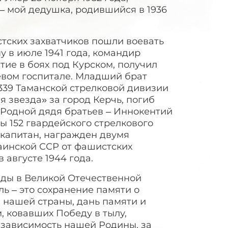
 – мой дедушка, родившийся в 1936
тских захватчиков пошли воевать
у в июле 1941 года, командир
тие в боях под Курском, получил
левом госпитале. Младший брат
 339 Таманской стрелковой дивизии
я звезда» за город Керчь, погиб
 Родной дядя братьев – Иннокентий
 152 гвардейского стрелкового
 капитан, награжден двумя
аинской ССР от фашистских
 августе 1944 года.
ды в Великой Отечественной
ль – это сохранение памяти о
 нашей страны, дань памяти и
 ковавших Победу в тылу,
езависимость нашей Родины, за