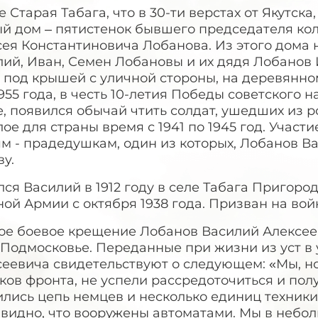
е Старая Табага, что в 30-ти верстах от Якутска
ый дом – пятистенок бывшего председателя ко
ея Константиновича Лобанова. Из этого дома 
лий, Иван, Семен Лобановы и их дядя Лобанов
 под крышей с уличной стороны, на деревянном
955 года, в честь 10-летия Победы советского
, появился обычай чтить солдат, ушедших из 
ое для страны время с 1941 по 1945 год. Участи
ям - прадедушкам, один из которых, Лобанов 
у.
ся Василий в 1912 году в селе Табага Пригород
ой Армии с октября 1938 года. Призван на войн
ое боевое крещение Лобанов Василий Алексеев
 Подмосковье. Переданные при жизни из уст в
сеевича свидетельствуют о следующем: «Мы, н
ков фронта, не успели рассредоточиться и полу
лись цепь немцев и несколько единиц техники
 видно, что вооружены автоматами. Мы в небо