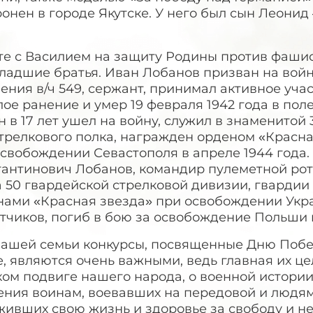
онен в городе Якутске. У него был сын Леонид
те с Василием на защиту Родины против фашис
ладшие братья. Иван Лобанов призван на войн
ения в/ч 549, сержант, принимал активное учас
ое ранение и умер 19 февраля 1942 года в по
 в 17 лет ушел на войну, служил в знаменитой
стрелкового полка, награжден орденом «Красна
свобождении Севастополя в апреле 1944 года.
тантинович Лобанов, командир пулеметной роты
 50 гвардейской стрелковой дивизии, гвардии
нами «Красная звезда» при освобождении Укр
тчиков, погиб в бою за освобождение Польши в
нашей семьи конкурсы, посвященные Дню Побе
, являются очень важными, ведь главная их це
ом подвиге нашего народа, о военной истории
ения воинам, воевавших на передовой и людям,
живших свою жизнь и здоровье за свободу и н