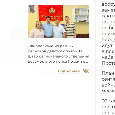
воору
заме
такти
попол
не б
психи
пере
идут.
Однополчане из разных
в пле
регионов делятся опытом 🔄
Штаб регионального отделения
небе 
Бессмертного полка России в...
Проти
Подробнее
План 
сентя
войн
моск
30 се
под н
полка