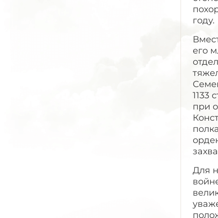
похор
году.
Вмес
его м
отдел
тяжел
Семен
1133 
при о
Конс
полка
орде
захва
Для 
войне
велик
уваж
поло