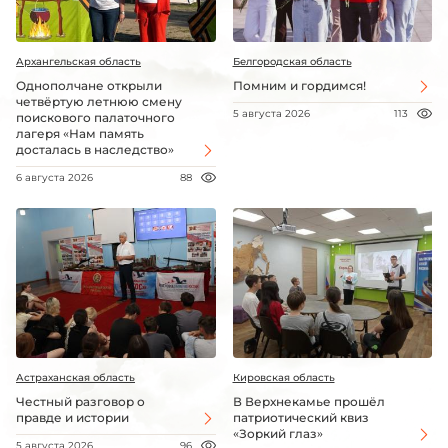
Архангельская область
Белгородская область
Однополчане открыли
Помним и гордимся!
четвёртую летнюю смену
5 августа 2026
113
поискового палаточного
лагеря «Нам память
досталась в наследство»
6 августа 2026
88
Астраханская область
Кировская область
Честный разговор о
В Верхнекамье прошёл
правде и истории
патриотический квиз
«Зоркий глаз»
5 августа 2026
96