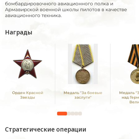
бомбардировочного авиационного полка и
Армавирской военной школы пилотов в качестве
авиационного техника.
Награды
Орден Красной
Медаль "За боевые
Медаль "
Звезды
заслуги"
над Гер
Вел
Отечестве
1941 -19
Стратегические операции