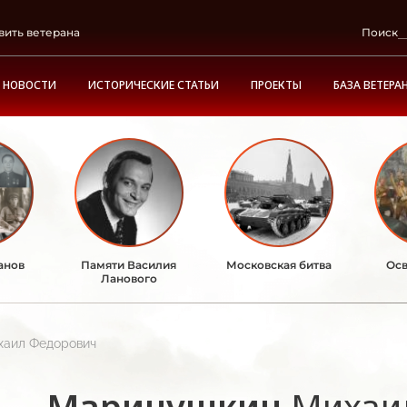
вить ветерана
Поиск
НОВОСТИ
ИСТОРИЧЕСКИЕ СТАТЬИ
ПРОЕКТЫ
БАЗА ВЕТЕРА
анов
Памяти Василия
Московская битва
Осв
Ланового
хаил Федорович
Маринушкин
Михаи