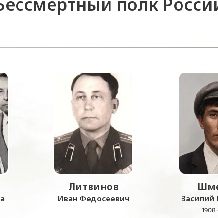
Бессмертный полк Росси
Литвинов
Шме
а
Иван Федосеевич
Василий 
1908 