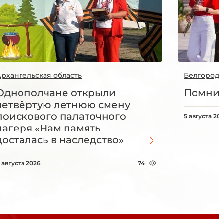
Архангельская область
Белгород
Однополчане открыли
Помни
четвёртую летнюю смену
поискового палаточного
5 августа 2
лагеря «Нам память
досталась в наследство»
 августа 2026
74