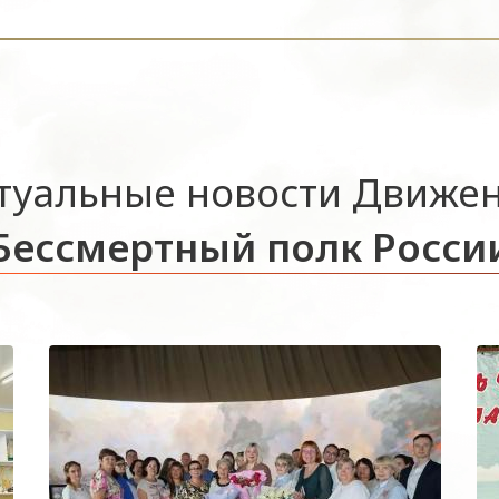
туальные новости Движе
Бессмертный полк Росси