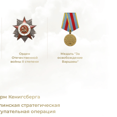
Орден
Медаль "За
Медаль "З
Отечественной
освобождение
Берл
войны II степени
Варшавы"
рм Кенигсберга
линская стратегическая
тупательная операция