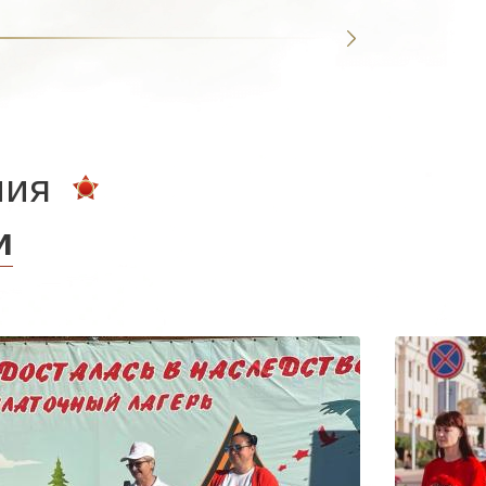
ния
и