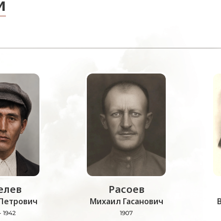
и
лев
Расоев
Петрович
Михаил Гасанович
- 1942
1907