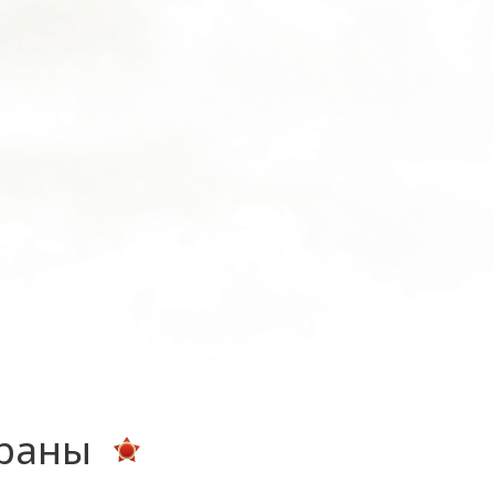
ераны