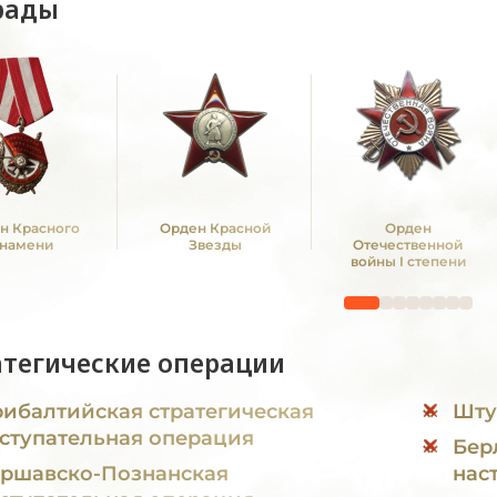
рады
н Красного
Орден Красной
Орден
намени
Звезды
Отечественной
войны I степени
атегические операции
ибалтийская стратегическая
Шту
ступательная операция
Бер
ршавско-Познанская
нас