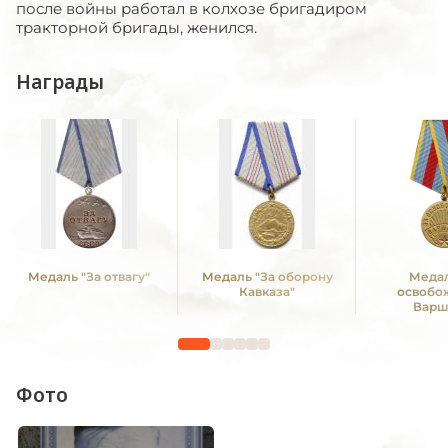
после войны работал в колхозе бригадиром
тракторной бригады, женился.
Награды
Медаль "За отвагу"
Медаль "За оборону
Медал
Кавказа"
освобо
Варш
Фото