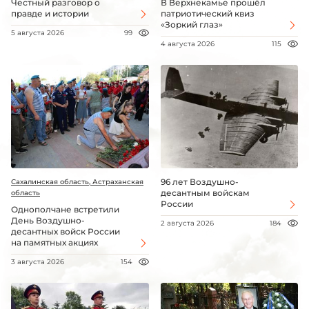
Честный разговор о
В Верхнекамье прошёл
правде и истории
патриотический квиз
«Зоркий глаз»
5 августа 2026
99
4 августа 2026
115
96 лет Воздушно-
Сахалинская область, Астраханская
десантным войскам
область
России
Однополчане встретили
День Воздушно-
2 августа 2026
184
десантных войск России
на памятных акциях
3 августа 2026
154