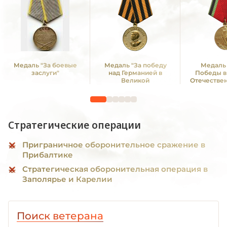
Медаль "За боевые
Медаль "За победу
Медаль 
заслуги"
над Германией в
Победы в
Великой
Отечестве
Отечественной войне
1941—19
1941 -1945 гг."
Стратегические операции
Приграничное оборонительное сражение в
Прибалтике
Стратегическая оборонительная операция в
Заполярье и Карелии
Поиск ветерана